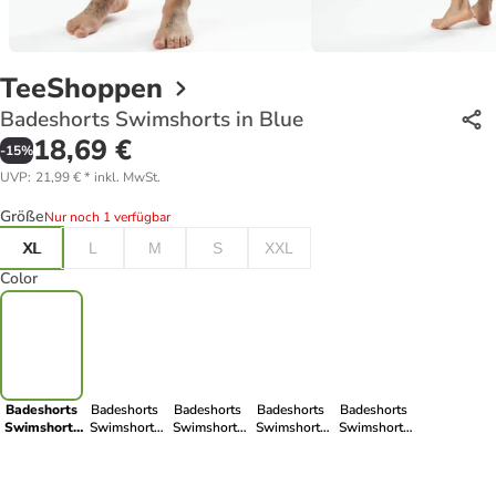
TeeShoppen
Badeshorts Swimshorts in Blue
18,69 €
-
15
%
UVP
:
21,99 €
*
inkl. MwSt.
Größe
Nur noch 1 verfügbar
XL
L
M
S
XXL
Color
Badeshorts
Badeshorts
Badeshorts
Badeshorts
Badeshorts
Swimshorts
Swimshorts
Swimshorts
Swimshorts
Swimshorts
in Blue
in Army
in Yellow
in Light Red
in Navy