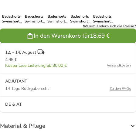
Badeshorts
Badeshorts
Badeshorts
Badeshorts
Badeshorts
Swimshorts
Swimshorts
Swimshorts
Swimshorts
Swimshorts
in Orange
in Turquoise
in Red
in Light Blue-
Warum ändern sich die Preise?
in Black
White
In den Warenkorb für
18,69 €
12. - 14. August
4,95 €
Kostenlose Lieferung ab 30,00 €
Versandkosten
ADJUTANT
14 Tage Rückgaberecht
Zu den FAQs
DE & AT
Material & Pflege