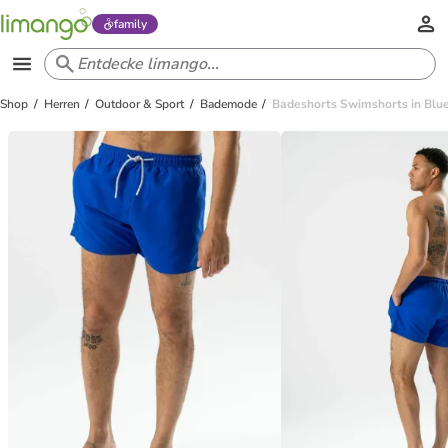
family
Shop
Herren
Outdoor & Sport
Bademode
Badeshorts Swimshorts in Blu