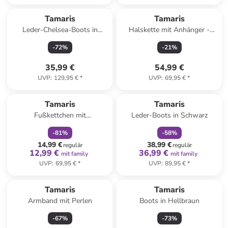
Tamaris
Tamaris
Leder-Chelsea-Boots in
Halskette mit Anhänger -
Schwarz
(L)50 cm
-
72
%
-
21
%
35,99 €
54,99 €
UVP
:
129,95 €
*
UVP
:
69,95 €
*
family
rabatt
family
rabatt
Tamaris
Tamaris
Fußkettchen mit
Leder-Boots in Schwarz
Schmuckelementen
-
81
%
-
58
%
14,99 €
38,99 €
regulär
regulär
12,99 €
36,99 €
mit family
mit family
UVP
:
69,95 €
*
UVP
:
89,95 €
*
Tamaris
Tamaris
Armband mit Perlen
Boots in Hellbraun
-
67
%
-
73
%