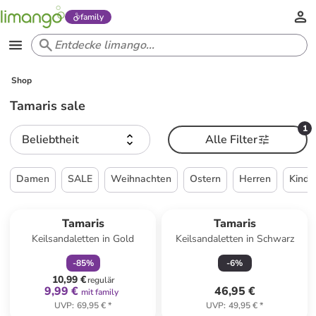
family
Shop
Tamaris sale
1
Beliebtheit
Alle Filter
Damen
SALE
Weihnachten
Ostern
Herren
Kinde
family
rabatt
Tamaris
Tamaris
Keilsandaletten in Gold
Keilsandaletten in Schwarz
-
85
%
-
6
%
10,99 €
regulär
9,99 €
46,95 €
mit family
UVP
:
69,95 €
*
UVP
:
49,95 €
*