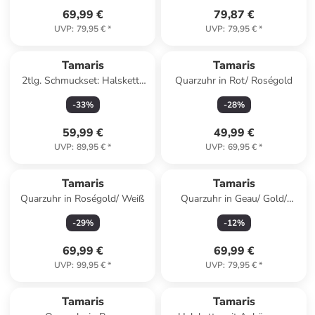
69,99 €
79,87 €
UVP
:
79,95 €
*
UVP
:
79,95 €
*
Tamaris
Tamaris
2tlg. Schmuckset: Halskette
Quarzuhr in Rot/ Roségold
und Armkette
-
33
%
-
28
%
59,99 €
49,99 €
UVP
:
89,95 €
*
UVP
:
69,95 €
*
Tamaris
Tamaris
Quarzuhr in Roségold/ Weiß
Quarzuhr in Geau/ Gold/
Schwarz
-
29
%
-
12
%
69,99 €
69,99 €
UVP
:
99,95 €
*
UVP
:
79,95 €
*
Tamaris
Tamaris