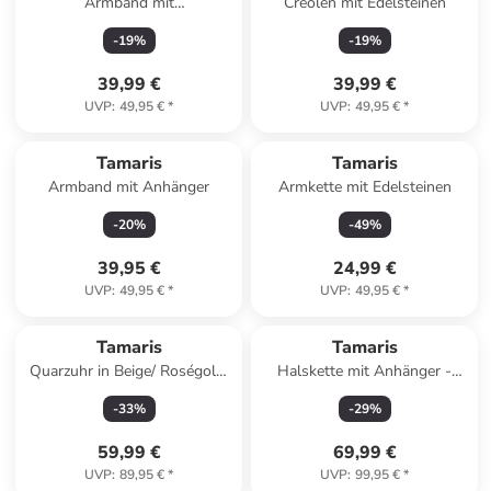
Armband mit
Creolen mit Edelsteinen
Schmuckelementen
-
19
%
-
19
%
39,99 €
39,99 €
UVP
:
49,95 €
*
UVP
:
49,95 €
*
Tamaris
Tamaris
Armband mit Anhänger
Armkette mit Edelsteinen
-
20
%
-
49
%
39,95 €
24,99 €
UVP
:
49,95 €
*
UVP
:
49,95 €
*
Tamaris
Tamaris
Quarzuhr in Beige/ Roségold/
Halskette mit Anhänger -
Weiß
(L)45 cm
-
33
%
-
29
%
59,99 €
69,99 €
UVP
:
89,95 €
*
UVP
:
99,95 €
*