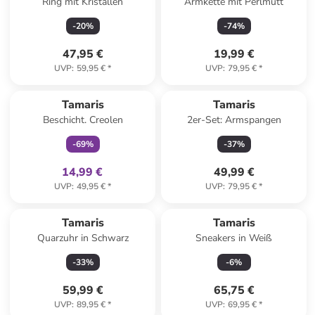
Ring mit Kristallen
Armkette mit Perlmutt
-
20
%
-
74
%
47,95 €
19,99 €
UVP
:
59,95 €
*
UVP
:
79,95 €
*
family
exklusiv
Reserviert
Tamaris
Tamaris
Beschicht. Creolen
2er-Set: Armspangen
-
69
%
-
37
%
14,99 €
49,99 €
UVP
:
49,95 €
*
UVP
:
79,95 €
*
Tamaris
Tamaris
Quarzuhr in Schwarz
Sneakers in Weiß
-
33
%
-
6
%
59,99 €
65,75 €
UVP
:
89,95 €
*
UVP
:
69,95 €
*