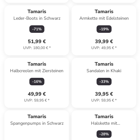
Tamaris
Tamaris
Leder-Boots in Schwarz
Armkette mit Edelsteinen
-
71
%
-
19
%
51,99 €
39,99 €
UVP
:
180,00 €
*
UVP
:
49,95 €
*
Tamaris
Tamaris
Halbcreolen mit Ziersteinen
Sandalen in Khaki
-
16
%
-
33
%
49,99 €
39,95 €
UVP
:
59,95 €
*
UVP
:
59,95 €
*
Tamaris
Tamaris
Spangenpumps in Schwarz
Halskette mit
Schmuckelement - (L)45 cm
-
28
%