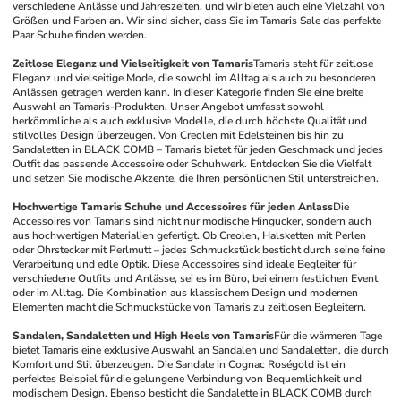
verschiedene Anlässe und Jahreszeiten, und wir bieten auch eine Vielzahl von 
Größen und Farben an. Wir sind sicher, dass Sie im Tamaris Sale das perfekte 
Paar Schuhe finden werden.
Zeitlose Eleganz und Vielseitigkeit von Tamaris
Tamaris steht für zeitlose 
Eleganz und vielseitige Mode, die sowohl im Alltag als auch zu besonderen 
Anlässen getragen werden kann. In dieser Kategorie finden Sie eine breite 
Auswahl an Tamaris-Produkten. Unser Angebot umfasst sowohl 
herkömmliche als auch exklusive Modelle, die durch höchste Qualität und 
stilvolles Design überzeugen. Von Creolen mit Edelsteinen bis hin zu 
Sandaletten in BLACK COMB – Tamaris bietet für jeden Geschmack und jedes 
Outfit das passende Accessoire oder Schuhwerk. Entdecken Sie die Vielfalt 
und setzen Sie modische Akzente, die Ihren persönlichen Stil unterstreichen.
Hochwertige Tamaris Schuhe und Accessoires für jeden Anlass
Die 
Accessoires von Tamaris sind nicht nur modische Hingucker, sondern auch 
aus hochwertigen Materialien gefertigt. Ob Creolen, Halsketten mit Perlen 
oder Ohrstecker mit Perlmutt – jedes Schmuckstück besticht durch seine feine 
Verarbeitung und edle Optik. Diese Accessoires sind ideale Begleiter für 
verschiedene Outfits und Anlässe, sei es im Büro, bei einem festlichen Event 
oder im Alltag. Die Kombination aus klassischem Design und modernen 
Elementen macht die Schmuckstücke von Tamaris zu zeitlosen Begleitern.
Sandalen, Sandaletten und High Heels von Tamaris
Für die wärmeren Tage 
bietet Tamaris eine exklusive Auswahl an Sandalen und Sandaletten, die durch 
Komfort und Stil überzeugen. Die Sandale in Cognac Roségold ist ein 
perfektes Beispiel für die gelungene Verbindung von Bequemlichkeit und 
modischem Design. Ebenso besticht die Sandalette in BLACK COMB durch 