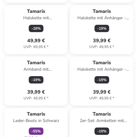
Tamaris
Tamaris
Halskette mit
Halskette mit Anhänger -
Schmuckelement - (L)45 cm
(L)45 cm
-
28
%
-
19
%
49,99 €
39,99 €
UVP
:
69,95 €
*
UVP
:
49,95 €
*
Tamaris
Tamaris
Armband mit
Halskette mit Anhänger -
Schmuckelementen
(L)45 cm
-
19
%
-
19
%
39,99 €
39,99 €
UVP
:
49,95 €
*
UVP
:
49,95 €
*
family
rabatt
Tamaris
Tamaris
Leder-Boots in Schwarz
2er-Set: Armketten mit
Schmuckelementen
-
55
%
-
19
%