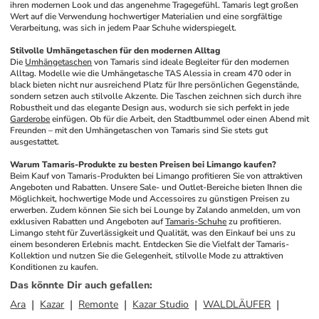
ihren modernen Look und das angenehme Tragegefühl. Tamaris legt großen 
Wert auf die Verwendung hochwertiger Materialien und eine sorgfältige 
Verarbeitung, was sich in jedem Paar Schuhe widerspiegelt.
Stilvolle Umhängetaschen für den modernen Alltag
Die 
Umhängetaschen
 von Tamaris sind ideale Begleiter für den modernen 
Alltag. Modelle wie die Umhängetasche TAS Alessia in cream 470 oder in 
black bieten nicht nur ausreichend Platz für Ihre persönlichen Gegenstände, 
sondern setzen auch stilvolle Akzente. Die Taschen zeichnen sich durch ihre 
Robustheit und das elegante Design aus, wodurch sie sich perfekt in jede 
Garderobe
 einfügen. Ob für die Arbeit, den Stadtbummel oder einen Abend mit 
Freunden – mit den Umhängetaschen von Tamaris sind Sie stets gut 
ausgestattet.
Warum Tamaris-Produkte zu besten Preisen bei Limango kaufen?
Beim Kauf von Tamaris-Produkten bei Limango profitieren Sie von attraktiven 
Angeboten und Rabatten. Unsere Sale- und Outlet-Bereiche bieten Ihnen die 
Möglichkeit, hochwertige Mode und Accessoires zu günstigen Preisen zu 
erwerben. Zudem können Sie sich bei Lounge by Zalando anmelden, um von 
exklusiven Rabatten und Angeboten auf 
Tamaris-Schuhe
 zu profitieren. 
Limango steht für Zuverlässigkeit und Qualität, was den Einkauf bei uns zu 
einem besonderen Erlebnis macht. Entdecken Sie die Vielfalt der Tamaris-
Kollektion und nutzen Sie die Gelegenheit, stilvolle Mode zu attraktiven 
Konditionen zu kaufen.
Das könnte Dir auch gefallen
:
Ara
Kazar
Remonte
Kazar Studio
WALDLÄUFER