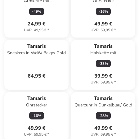
Armkette mit
Ohrstecker
Schmuckelementen
-
49
%
-
16
%
24,99 €
49,99 €
UVP
:
49,95 €
*
UVP
:
59,95 €
*
Tamaris
Tamaris
Sneakers in Weiß/ Beige/ Gold
Halskette mit
Schmuckelement - (L)45 cm
-
33
%
64,95 €
39,99 €
UVP
:
59,95 €
*
Tamaris
Tamaris
Ohrstecker
Quarzuhr in Dunkelblau/ Gold
-
16
%
-
28
%
49,99 €
49,99 €
UVP
:
59,95 €
*
UVP
:
69,95 €
*