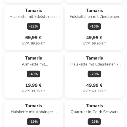
Tamaris
Tamaris
Halskette mit Edelsteinen -
Fußkettchen mit Ziersteinen
(L)42 cm
-
22
%
-
16
%
69,99 €
49,99 €
UVP
:
89,95 €
*
UVP
:
59,95 €
*
Tamaris
Tamaris
Armkette mit
Halskette mit Edelsteinen -
Schmuckelement
(L)45 cm
-
49
%
-
28
%
19,99 €
49,99 €
UVP
:
39,95 €
*
UVP
:
69,95 €
*
Tamaris
Tamaris
Halskette mit Anhänger -
Quarzuhr in Gold/ Schwarz
(L)45 cm
-
19
%
-
29
%