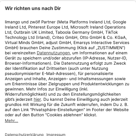
limango
Rechtliches
Kundenservice
Shop
Aktionen
Travel