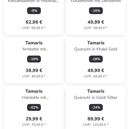
Keilsandaletten in Hellbraun/
Fußkettchen mit Ziersteinen
Gold
-
9
%
-
16
%
62,96 €
49,99 €
UVP
:
69,95 €
*
UVP
:
59,95 €
*
Tamaris
Tamaris
Armkette mit
Quarzuhr in Khaki/ Gold
Schmuckelementen
-
19
%
-
28
%
39,99 €
49,99 €
UVP
:
49,95 €
*
UVP
:
69,95 €
*
Tamaris
Tamaris
Halskette mit
Quarzuhr in Gold/ Silber
Schmuckelement - (L)71 cm
-
62
%
-
24
%
29,99 €
89,99 €
UVP
:
79,95 €
*
UVP
:
119,95 €
*