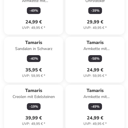
Armkette mit
Ohrstecker
Schmuckelementen
-
49
%
-
39
%
24,99 €
29,99 €
UVP
:
49,95 €
*
UVP
:
49,95 €
*
Tamaris
Tamaris
Sandalen in Schwarz
Armkette mit
Schmuckelement
-
40
%
-
58
%
35,95 €
24,99 €
UVP
:
59,95 €
*
UVP
:
59,95 €
*
Tamaris
Tamaris
Creolen mit Edelsteinen
Armkette mit
Schmuckelementen
-
19
%
-
49
%
39,99 €
24,99 €
UVP
:
49,95 €
*
UVP
:
49,95 €
*