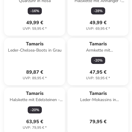
Quarzuhr in Rosa
Halskette mit Anhänger -
(L)45 cm
-
16
%
-
28
%
49,99 €
49,99 €
UVP
:
59,95 €
*
UVP
:
69,95 €
*
Tamaris
Tamaris
Leder-Chelsea-Boots in Grau
Armkette mit
Schmuckelementen
-
20
%
89,87 €
47,95 €
UVP
:
89,95 €
*
UVP
:
59,95 €
*
Tamaris
Tamaris
Halskette mit Edelsteinen -
Leder-Mokassins in
(L)45 cm
Dunkelblau
-
20
%
63,95 €
79,95 €
UVP
:
79,95 €
*