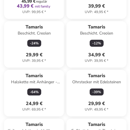
45,99 €
regulär
43,99 €
39,99 €
mit family
UVP
:
99,95 €
*
UVP
:
49,95 €
*
Tamaris
Tamaris
Beschicht. Creolen
Beschicht. Creolen
-
24
%
-
12
%
29,99 €
34,99 €
UVP
:
39,95 €
*
UVP
:
39,95 €
*
Tamaris
Tamaris
Halskette mit Anhänger -
Ohrstecker mit Edelsteinen
(L)45 cm
-
64
%
-
39
%
24,99 €
29,99 €
UVP
:
69,95 €
*
UVP
:
49,95 €
*
Tamaris
Tamaris