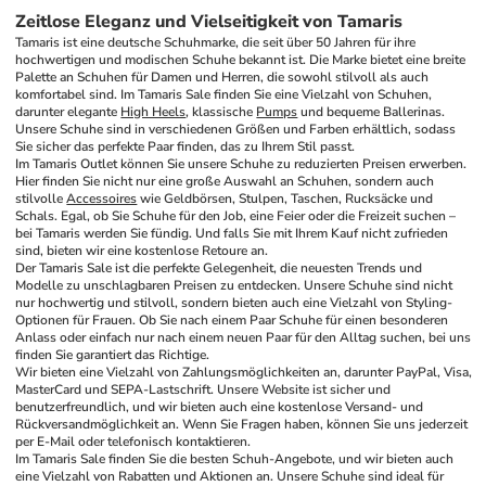
Zeitlose Eleganz und Vielseitigkeit von Tamaris
Tamaris ist eine deutsche Schuhmarke, die seit über 50 Jahren für ihre 
hochwertigen und modischen Schuhe bekannt ist. Die Marke bietet eine breite 
Palette an Schuhen für Damen und Herren, die sowohl stilvoll als auch 
komfortabel sind. Im Tamaris Sale finden Sie eine Vielzahl von Schuhen, 
darunter elegante 
High Heels
, klassische 
Pumps
 und bequeme Ballerinas. 
Unsere Schuhe sind in verschiedenen Größen und Farben erhältlich, sodass 
Sie sicher das perfekte Paar finden, das zu Ihrem Stil passt.
Im Tamaris Outlet können Sie unsere Schuhe zu reduzierten Preisen erwerben. 
Hier finden Sie nicht nur eine große Auswahl an Schuhen, sondern auch 
stilvolle 
Accessoires
 wie Geldbörsen, Stulpen, Taschen, Rucksäcke und 
Schals. Egal, ob Sie Schuhe für den Job, eine Feier oder die Freizeit suchen – 
bei Tamaris werden Sie fündig. Und falls Sie mit Ihrem Kauf nicht zufrieden 
sind, bieten wir eine kostenlose Retoure an.
Der Tamaris Sale ist die perfekte Gelegenheit, die neuesten Trends und 
Modelle zu unschlagbaren Preisen zu entdecken. Unsere Schuhe sind nicht 
nur hochwertig und stilvoll, sondern bieten auch eine Vielzahl von Styling-
Optionen für Frauen. Ob Sie nach einem Paar Schuhe für einen besonderen 
Anlass oder einfach nur nach einem neuen Paar für den Alltag suchen, bei uns 
finden Sie garantiert das Richtige.
Wir bieten eine Vielzahl von Zahlungsmöglichkeiten an, darunter PayPal, Visa, 
MasterCard und SEPA-Lastschrift. Unsere Website ist sicher und 
benutzerfreundlich, und wir bieten auch eine kostenlose Versand- und 
Rückversandmöglichkeit an. Wenn Sie Fragen haben, können Sie uns jederzeit 
per E-Mail oder telefonisch kontaktieren.
Im Tamaris Sale finden Sie die besten Schuh-Angebote, und wir bieten auch 
eine Vielzahl von Rabatten und Aktionen an. Unsere Schuhe sind ideal für 