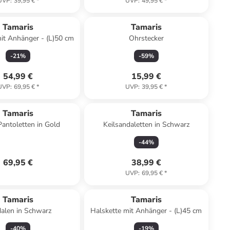
UVP
:
39,95 €
*
UVP
:
49,95 €
*
Tamaris
Tamaris
it Anhänger - (L)50 cm
Ohrstecker
-
21
%
-
59
%
54,99 €
15,99 €
UVP
:
69,95 €
*
UVP
:
39,95 €
*
Tamaris
Tamaris
antoletten in Gold
Keilsandaletten in Schwarz
-
44
%
69,95 €
38,99 €
UVP
:
69,95 €
*
Tamaris
Tamaris
alen in Schwarz
Halskette mit Anhänger - (L)45 cm
-
40
%
-
19
%