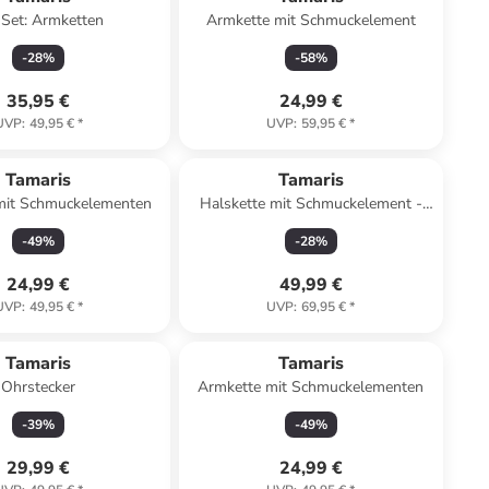
-Set: Armketten
Armkette mit Schmuckelement
-
28
%
-
58
%
35,95 €
24,99 €
UVP
:
49,95 €
*
UVP
:
59,95 €
*
Tamaris
Tamaris
mit Schmuckelementen
Halskette mit Schmuckelement -
(L)45 cm
-
49
%
-
28
%
24,99 €
49,99 €
UVP
:
49,95 €
*
UVP
:
69,95 €
*
Tamaris
Tamaris
Ohrstecker
Armkette mit Schmuckelementen
-
39
%
-
49
%
29,99 €
24,99 €