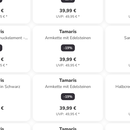
 €
39,99 €
5 €
*
UVP
:
49,95 €
*
is
Tamaris
muckelement -
Armkette mit Edelsteinen
San
cm
-
19
%
 €
39,99 €
5 €
*
UVP
:
49,95 €
*
is
Tamaris
in Schwarz
Armkette mit Edelsteinen
Halbcre
-
19
%
 €
39,99 €
UVP
:
49,95 €
*
is
Tamaris