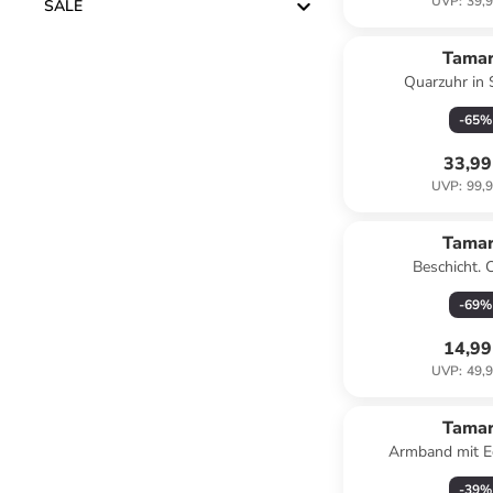
UVP
:
39,9
SALE
Tamar
Quarzuhr in
-
65
%
33,99
UVP
:
99,9
Tamar
Beschicht. 
-
69
%
14,99
UVP
:
49,9
Tamar
Armband mit E
-
39
%