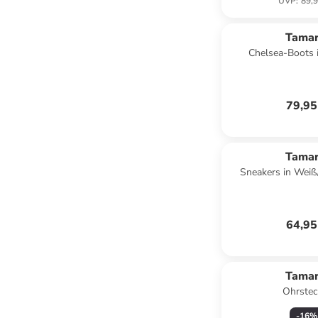
UVP
:
89,9
Tamar
Chelsea-Boots 
79,95
Tamar
Sneakers in Weiß
64,95
Tamar
Ohrstec
-
16
%