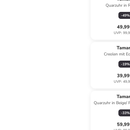
Quarzuhr in 
-
49
%
49,99
UVP
:
99,9
Tamar
Creolen mit E
-
19
%
39,99
UVP
:
49,9
Tamar
Quarzuhr in Beige/
-
33
%
59,99