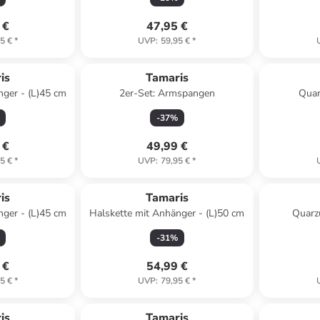
 €
47,95 €
5 €
*
UVP
:
59,95 €
*
is
Tamaris
nger - (L)45 cm
2er-Set: Armspangen
Quar
-
37
%
 €
49,99 €
5 €
*
UVP
:
79,95 €
*
is
Tamaris
nger - (L)45 cm
Halskette mit Anhänger - (L)50 cm
Quarz
-
31
%
 €
54,99 €
5 €
*
UVP
:
79,95 €
*
is
Tamaris