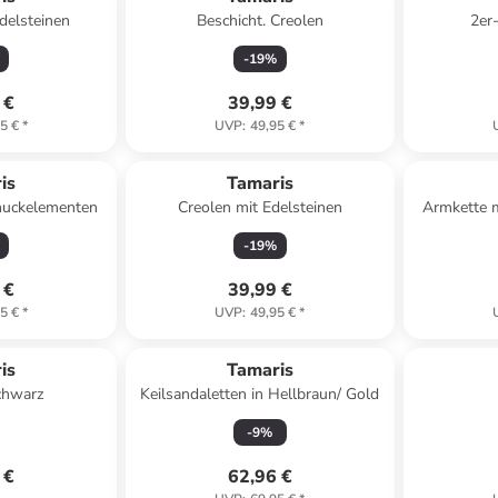
delsteinen
Beschicht. Creolen
2er
-
19
%
 €
39,99 €
5 €
*
UVP
:
49,95 €
*
is
Tamaris
uckelementen
Creolen mit Edelsteinen
Armkette 
-
19
%
 €
39,99 €
5 €
*
UVP
:
49,95 €
*
is
Tamaris
chwarz
Keilsandaletten in Hellbraun/ Gold
-
9
%
 €
62,96 €