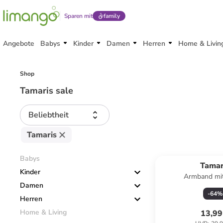
Sparen mit
family
Angebote
Babys
Kinder
Damen
Herren
Home & Livin
Shop
Tamaris sale
Beliebtheit
Tamaris
Reservi
Babys
Tamar
Kinder
Armband mit
Damen
-
64
%
Herren
Home & Living
13,99