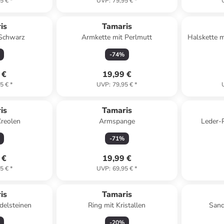
5 €
*
UVP
:
79,95 €
*
is
Tamaris
 Schwarz
Armkette mit Perlmutt
Halskette m
-
74
%
 €
19,99 €
5 €
*
UVP
:
79,95 €
*
is
Tamaris
Creolen
Armspange
Leder-P
-
71
%
 €
19,99 €
5 €
*
UVP
:
69,95 €
*
is
Tamaris
delsteinen
Ring mit Kristallen
Sand
-
20
%