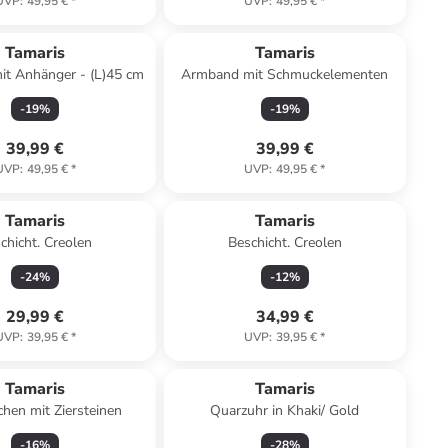
UVP
:
49,95 €
*
UVP
:
49,95 €
*
Tamaris
Tamaris
it Anhänger - (L)45 cm
Armband mit Schmuckelementen
-
19
%
-
19
%
39,99 €
39,99 €
UVP
:
49,95 €
*
UVP
:
49,95 €
*
Tamaris
Tamaris
chicht. Creolen
Beschicht. Creolen
-
24
%
-
12
%
29,99 €
34,99 €
UVP
:
39,95 €
*
UVP
:
39,95 €
*
Tamaris
Tamaris
hen mit Ziersteinen
Quarzuhr in Khaki/ Gold
-
16
%
-
28
%