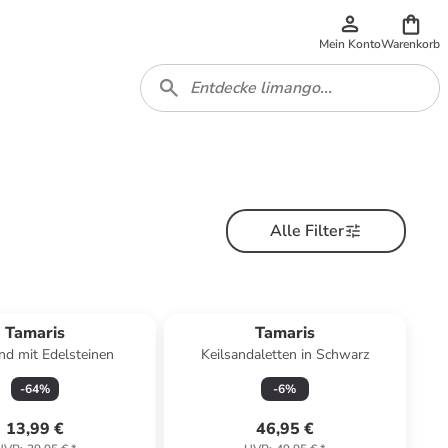
Mein Konto
Warenkorb
Alle Filter
Tamaris
Tamaris
d mit Edelsteinen
Keilsandaletten in Schwarz
-
64
%
-
6
%
13,99 €
46,95 €