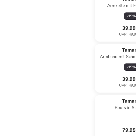
Armkette mit E
-
19
%
39,99
UVP
:
49,9
Tamar
Armband mit Schm
-
19
%
39,99
UVP
:
49,9
Tamar
Boots in S
79,95