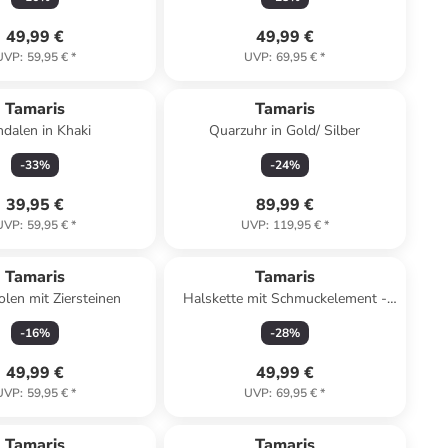
49,99 €
49,99 €
UVP
:
59,95 €
*
UVP
:
69,95 €
*
Tamaris
Tamaris
dalen in Khaki
Quarzuhr in Gold/ Silber
-
33
%
-
24
%
39,95 €
89,99 €
UVP
:
59,95 €
*
UVP
:
119,95 €
*
Tamaris
Tamaris
olen mit Ziersteinen
Halskette mit Schmuckelement -
(L)45 cm
-
16
%
-
28
%
49,99 €
49,99 €
UVP
:
59,95 €
*
UVP
:
69,95 €
*
Tamaris
Tamaris