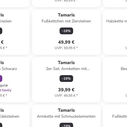
UVP
:
69,95 €
*
is
Tamaris
Creolen
Fußkettchen mit Ziersteinen
Halskette m
-
16
%
 €
49,99 €
5 €
*
UVP
:
59,95 €
*
abatt
is
Tamaris
n Schwarz
2er-Set: Armketten mit
Bes
Schmuckelementen
-
19
%
egulär
39,99 €
t family
5 €
*
UVP
:
49,95 €
*
is
Tamaris
Edelsteinen
Armkette mit Schmuckelementen
Fußkettc
-
19
%