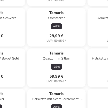
5 €
*
UVP
:
99,95 €
*
is
Tamaris
in Schwarz
Ohrstecker
Armket
-
49
%
 €
29,99 €
UVP
:
59,95 €
*
is
Tamaris
/ Beige/ Gold
Quarzuhr in Silber
Halskette
-
33
%
 €
59,99 €
UVP
:
89,95 €
*
is
Tamaris
ker
Halskette mit Schmuckelement -
(L)45 cm
-
33
%