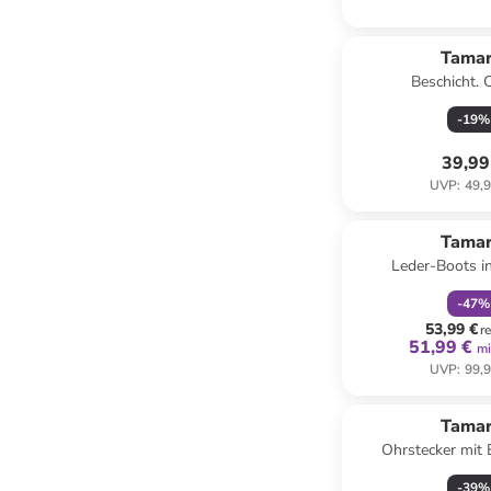
Tamar
Beschicht. 
-
19
%
39,99
UVP
:
49,9
family
r
Tamar
Leder-Boots i
-
47
%
53,99 €
r
51,99 €
mi
UVP
:
99,9
Tamar
Ohrstecker mit 
-
39
%