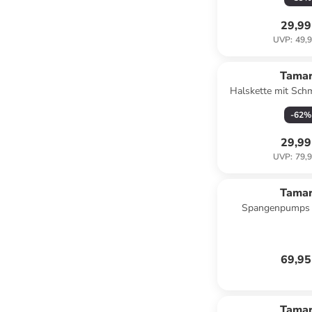
29,99
UVP
:
49,9
Tamar
Halskette mit Sch
(L)71 
-
62
%
29,99
UVP
:
79,9
Tamar
Spangenpumps 
69,95
Tamar