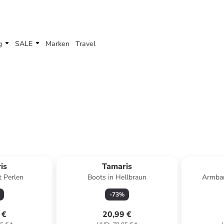
g
SALE
Marken
Travel
ert
is
Tamaris
 Perlen
Boots in Hellbraun
Armban
-
73
%
 €
20,99 €