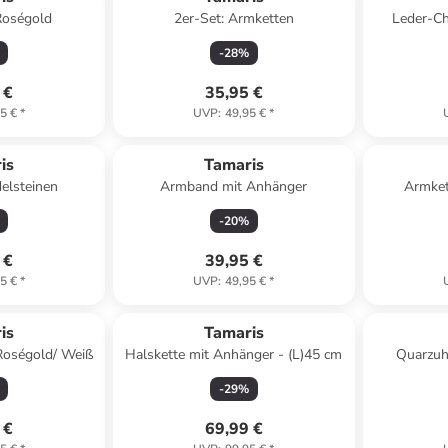
Roségold
2er-Set: Armketten
Leder-Ch
-
28
%
 €
35,95 €
5 €
*
UVP
:
49,95 €
*
is
Tamaris
delsteinen
Armband mit Anhänger
Armket
-
20
%
 €
39,95 €
5 €
*
UVP
:
49,95 €
*
is
Tamaris
 Roségold/ Weiß
Halskette mit Anhänger - (L)45 cm
Quarzuh
-
29
%
 €
69,99 €