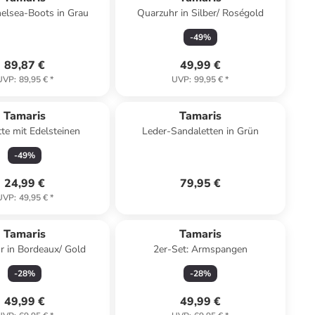
elsea-Boots in Grau
Quarzuhr in Silber/ Roségold
-
49
%
89,87 €
49,99 €
UVP
:
89,95 €
*
UVP
:
99,95 €
*
Tamaris
Tamaris
te mit Edelsteinen
Leder-Sandaletten in Grün
-
49
%
24,99 €
79,95 €
UVP
:
49,95 €
*
Tamaris
Tamaris
r in Bordeaux/ Gold
2er-Set: Armspangen
-
28
%
-
28
%
49,99 €
49,99 €