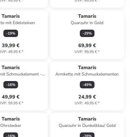
UVP
:
69,95 €
*
UVP
:
69,95 €
*
Tamaris
Tamaris
te mit Edelsteinen
Quarzuhr in Gold
-
19
%
-
29
%
39,99 €
69,99 €
UVP
:
49,95 €
*
UVP
:
99,95 €
*
Tamaris
Tamaris
 mit Schmuckelement -
Armkette mit Schmuckelementen
(L)45 cm
-
16
%
-
49
%
49,99 €
24,99 €
UVP
:
59,95 €
*
UVP
:
49,95 €
*
Tamaris
Tamaris
Ohrstecker
Quarzuhr in Dunkelblau/ Gold
-
16
%
-
28
%