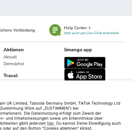
Help Center
ichere Verbindung
Jetzt auch per Live-Chat erreichbar!
Aktionen
limango app
Aktuell
Demnächst
Travel
Reiseangebote
limango.nl
limango.pl