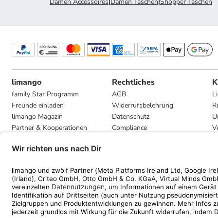
Damen Accessoires
|
Damen Taschen
|
Shopper Taschen
limango
Rechtliches
K
family Star Programm
AGB
L
Freunde einladen
Widerrufsbelehrung
R
limango Magazin
Datenschutz
U
Partner & Kooperationen
Compliance
V
Jobs
Impressum
G
Presse
Privatsphäre-Einstellungen
Mediadaten
Geschenkgutscheinbedingungen