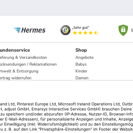
S
undenservice
Shop
ieferung & Versandkosten
Angebote
ücksendungen / Reklamationen
Babys
mwelt & Entsorgung
Kinder
ertrag widerrufen
Damen
esetzliche Gewährleistung und Reparatur
Herren
Wohnen
Trachten
Marken