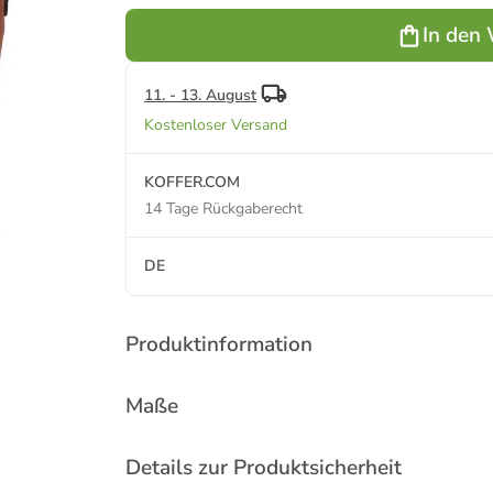
Tasche 42
in black
in lightblue
cm in cognac
In den
11. - 13. August
Kostenloser Versand
KOFFER.COM
14 Tage Rückgaberecht
DE
Produktinformation
Maße
Details zur Produktsicherheit