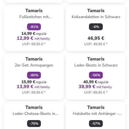
family
rabatt
Tamaris
Tamaris
Fußkettchen mit
Keilsandaletten in Schwarz
Schmuckelementen
-
81
%
-
6
%
14,99 €
regulär
12,99 €
46,95 €
mit family
UVP
:
69,95 €
*
UVP
:
49,95 €
*
family
rabatt
family
rabatt
Tamaris
Tamaris
2er-Set: Armspangen
Leder-Boots in Schwarz
-
80
%
-
56
%
15,99 €
40,99 €
regulär
regulär
13,99 €
38,99 €
mit family
mit family
UVP
:
69,95 €
*
UVP
:
89,95 €
*
Tamaris
Tamaris
Leder-Chelsea-Boots in
Halskette mit Anhänger -
Schwarz
(L)45 cm
-
76
%
-
57
%