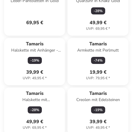
Leder-Pantoletten in Gold
Quarzuhr in Khaki/ Gold
-
28
%
69,95 €
49,99 €
UVP
:
69,95 €
*
Tamaris
Tamaris
Halskette mit Anhänger -
Armkette mit Perlmutt
(L)45 cm
-
19
%
-
74
%
39,99 €
19,99 €
UVP
:
49,95 €
*
UVP
:
79,95 €
*
Tamaris
Tamaris
Halskette mit
Creolen mit Edelsteinen
Schmuckelement - (L)45 cm
-
28
%
-
19
%
49,99 €
39,99 €
UVP
:
69,95 €
*
UVP
:
49,95 €
*