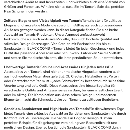
verschiedene Anlässe und Jahreszeiten, und wir bieten auch eine Vielzahl von 
Größen und Farben an. Wir sind sicher, dass Sie im Tamaris Sale das perfekte 
Paar Schuhe finden werden.
Zeitlose Eleganz und Vielseitigkeit von Tamaris
Tamaris steht für zeitlose 
Eleganz und vielseitige Mode, die sowohl im Alltag als auch zu besonderen 
Anlässen getragen werden kann. In dieser Kategorie finden Sie eine breite 
Auswahl an Tamaris-Produkten. Unser Angebot umfasst sowohl 
herkömmliche als auch exklusive Modelle, die durch höchste Qualität und 
stilvolles Design überzeugen. Von Creolen mit Edelsteinen bis hin zu 
Sandaletten in BLACK COMB – Tamaris bietet für jeden Geschmack und jedes 
Outfit das passende Accessoire oder Schuhwerk. Entdecken Sie die Vielfalt 
und setzen Sie modische Akzente, die Ihren persönlichen Stil unterstreichen.
Hochwertige Tamaris Schuhe und Accessoires für jeden Anlass
Die 
Accessoires von Tamaris sind nicht nur modische Hingucker, sondern auch 
aus hochwertigen Materialien gefertigt. Ob Creolen, Halsketten mit Perlen 
oder Ohrstecker mit Perlmutt – jedes Schmuckstück besticht durch seine feine 
Verarbeitung und edle Optik. Diese Accessoires sind ideale Begleiter für 
verschiedene Outfits und Anlässe, sei es im Büro, bei einem festlichen Event 
oder im Alltag. Die Kombination aus klassischem Design und modernen 
Elementen macht die Schmuckstücke von Tamaris zu zeitlosen Begleitern.
Sandalen, Sandaletten und High Heels von Tamaris
Für die wärmeren Tage 
bietet Tamaris eine exklusive Auswahl an Sandalen und Sandaletten, die durch 
Komfort und Stil überzeugen. Die Sandale in Cognac Roségold ist ein 
perfektes Beispiel für die gelungene Verbindung von Bequemlichkeit und 
modischem Design. Ebenso besticht die Sandalette in BLACK COMB durch 