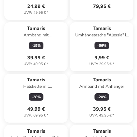
24,99 €
79,95 €
UVP
:
49,95 €
*
Tamaris
Tamaris
Armband mit
Umhängetasche "Alessia" in
Schmuckelementen
Rotbraun - (B)18 x (H)18 x
-
19
%
-
66
%
(T)8 cm
39,99 €
9,99 €
UVP
:
49,95 €
*
UVP
:
29,95 €
*
Tamaris
Tamaris
Halskette mit
Armband mit Anhänger
Schmuckelement - (L)45 cm
-
28
%
-
20
%
49,99 €
39,95 €
UVP
:
69,95 €
*
UVP
:
49,95 €
*
Tamaris
Tamaris