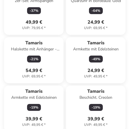
2er-Set: Armspangen
Quarzuhr in Bordeaux/ Gold
-
37
%
-
64
%
49,99 €
24,99 €
UVP
:
79,95 €
*
UVP
:
69,95 €
*
Tamaris
Tamaris
Halskette mit Anhänger -
Armkette mit Edelsteinen
(L)50 cm
-
21
%
-
49
%
54,99 €
24,99 €
UVP
:
69,95 €
*
UVP
:
49,95 €
*
Tamaris
Tamaris
Armkette mit Edelsteinen
Beschicht. Creolen
-
19
%
-
19
%
39,99 €
39,99 €
UVP
:
49,95 €
*
UVP
:
49,95 €
*