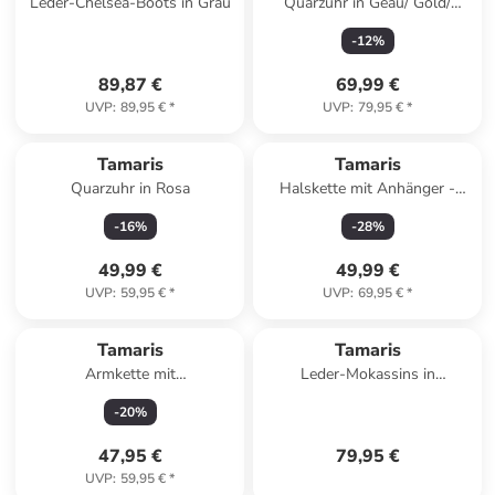
Leder-Chelsea-Boots in Grau
Quarzuhr in Geau/ Gold/
Schwarz
-
12
%
89,87 €
69,99 €
UVP
:
89,95 €
*
UVP
:
79,95 €
*
Tamaris
Tamaris
Quarzuhr in Rosa
Halskette mit Anhänger -
(L)45 cm
-
16
%
-
28
%
49,99 €
49,99 €
UVP
:
59,95 €
*
UVP
:
69,95 €
*
Tamaris
Tamaris
Armkette mit
Leder-Mokassins in
Schmuckelementen
Dunkelblau
-
20
%
47,95 €
79,95 €
UVP
:
59,95 €
*