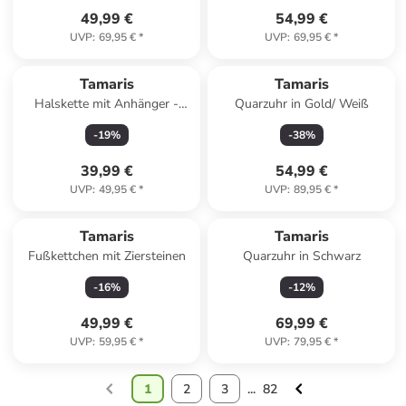
49,99 €
54,99 €
UVP
:
69,95 €
*
UVP
:
69,95 €
*
Tamaris
Tamaris
Halskette mit Anhänger -
Quarzuhr in Gold/ Weiß
(L)45 cm
-
19
%
-
38
%
39,99 €
54,99 €
UVP
:
49,95 €
*
UVP
:
89,95 €
*
Tamaris
Tamaris
Fußkettchen mit Ziersteinen
Quarzuhr in Schwarz
-
16
%
-
12
%
49,99 €
69,99 €
UVP
:
59,95 €
*
UVP
:
79,95 €
*
1
2
3
...
82