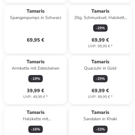
Tamaris
Tamaris
Spangenpumps in Schwarz
2tlg. Schmuckset: Halskette
und Creolen
-
29
%
69,95 €
69,99 €
UVP
:
99,95 €
*
Tamaris
Tamaris
Armkette mit Edelsteinen
Quarzuhr in Gold
-
19
%
-
29
%
39,99 €
69,99 €
UVP
:
49,95 €
*
UVP
:
99,95 €
*
Tamaris
Tamaris
Halskette mit
Sandalen in Khaki
Schmuckelement - (L)45 cm
-
16
%
-
33
%