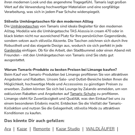
ihren modernen Look und das angenehme Tragegefühl. Tamaris legt großen 
Wert auf die Verwendung hochwertiger Materialien und eine sorgfältige 
Verarbeitung, was sich in jedem Paar Schuhe widerspiegelt.
Stilvolle Umhängetaschen für den modernen Alltag
Die 
Umhängetaschen
 von Tamaris sind ideale Begleiter für den modernen 
Alltag. Modelle wie die Umhängetasche TAS Alessia in cream 470 oder in 
black bieten nicht nur ausreichend Platz für Ihre persönlichen Gegenstände, 
sondern setzen auch stilvolle Akzente. Die Taschen zeichnen sich durch ihre 
Robustheit und das elegante Design aus, wodurch sie sich perfekt in jede 
Garderobe
 einfügen. Ob für die Arbeit, den Stadtbummel oder einen Abend mit 
Freunden – mit den Umhängetaschen von Tamaris sind Sie stets gut 
ausgestattet.
Warum Tamaris-Produkte zu besten Preisen bei Limango kaufen?
Beim Kauf von Tamaris-Produkten bei Limango profitieren Sie von attraktiven 
Angeboten und Rabatten. Unsere Sale- und Outlet-Bereiche bieten Ihnen die 
Möglichkeit, hochwertige Mode und Accessoires zu günstigen Preisen zu 
erwerben. Zudem können Sie sich bei Lounge by Zalando anmelden, um von 
exklusiven Rabatten und Angeboten auf 
Tamaris-Schuhe
 zu profitieren. 
Limango steht für Zuverlässigkeit und Qualität, was den Einkauf bei uns zu 
einem besonderen Erlebnis macht. Entdecken Sie die Vielfalt der Tamaris-
Kollektion und nutzen Sie die Gelegenheit, stilvolle Mode zu attraktiven 
Konditionen zu kaufen.
Das könnte Dir auch gefallen
:
Ara
Kazar
Remonte
Kazar Studio
WALDLÄUFER