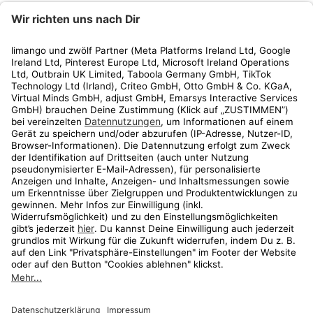
limango
Rechtliches
Kundenservice
Shop
Aktionen
Travel