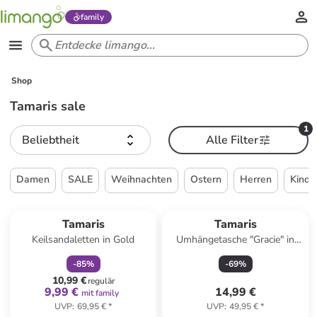
family
Shop
Tamaris sale
1
Beliebtheit
Alle Filter
Damen
SALE
Weihnachten
Ostern
Herren
Kinde
family
rabatt
Tamaris
Tamaris
Keilsandaletten in Gold
Umhängetasche "Gracie" in
Dunkelblau - (B)24 x (H)17 x
-
85
%
-
69
%
(T)6 cm
10,99 €
regulär
9,99 €
14,99 €
mit family
UVP
:
69,95 €
*
UVP
:
49,95 €
*