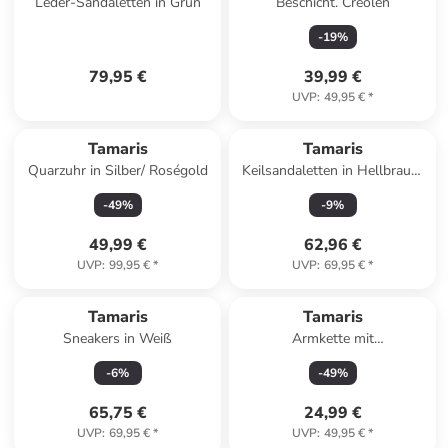
Leder-Sandaletten in Grün
Beschicht. Creolen
-
19
%
79,95 €
39,99 €
UVP
:
49,95 €
*
Tamaris
Tamaris
Quarzuhr in Silber/ Roségold
Keilsandaletten in Hellbraun/
Gold
-
49
%
-
9
%
49,99 €
62,96 €
UVP
:
99,95 €
*
UVP
:
69,95 €
*
Tamaris
Tamaris
Sneakers in Weiß
Armkette mit
Schmuckelementen
-
6
%
-
49
%
65,75 €
24,99 €
UVP
:
69,95 €
*
UVP
:
49,95 €
*