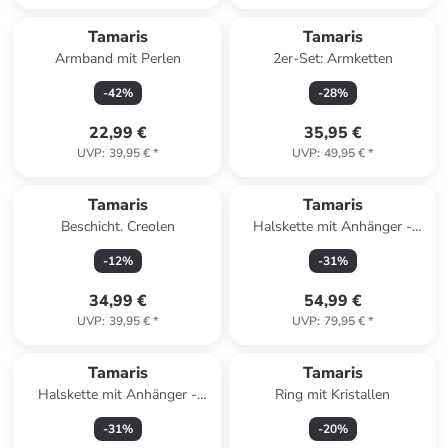
Tamaris
Tamaris
Armband mit Perlen
2er-Set: Armketten
-
42
%
-
28
%
22,99 €
35,95 €
UVP
:
39,95 €
*
UVP
:
49,95 €
*
Tamaris
Tamaris
Beschicht. Creolen
Halskette mit Anhänger -
(L)50 cm
-
12
%
-
31
%
34,99 €
54,99 €
UVP
:
39,95 €
*
UVP
:
79,95 €
*
Tamaris
Tamaris
Halskette mit Anhänger -
Ring mit Kristallen
(L)50 cm
-
31
%
-
20
%