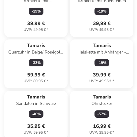
Armkette mit
Armkette mit Edelsteinen
Schmuckelementen
-
19
%
-
19
%
39,99 €
39,99 €
UVP
:
49,95 €
*
UVP
:
49,95 €
*
Tamaris
Tamaris
Quarzuhr in Beige/ Roségold/
Halskette mit Anhänger -
Weiß
(L)45 cm
-
33
%
-
19
%
59,99 €
39,99 €
UVP
:
89,95 €
*
UVP
:
49,95 €
*
Tamaris
Tamaris
Sandalen in Schwarz
Ohrstecker
-
40
%
-
57
%
35,95 €
16,99 €
UVP
:
59,95 €
*
UVP
:
39,95 €
*