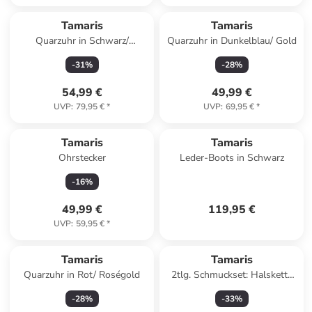
Tamaris
Tamaris
Quarzuhr in Schwarz/
Quarzuhr in Dunkelblau/ Gold
Roségold
-
31
%
-
28
%
54,99 €
49,99 €
UVP
:
79,95 €
*
UVP
:
69,95 €
*
Tamaris
Tamaris
Ohrstecker
Leder-Boots in Schwarz
-
16
%
49,99 €
119,95 €
UVP
:
59,95 €
*
Tamaris
Tamaris
Quarzuhr in Rot/ Roségold
2tlg. Schmuckset: Halskette
und Armkette
-
28
%
-
33
%