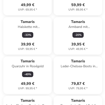
49,99 €
59,99 €
UVP
:
69,95 €
*
UVP
:
89,95 €
*
Tamaris
Tamaris
Halskette mit
Armband mit
Schmuckelement - (L)45 cm
Schmuckelementen
-
33
%
-
20
%
39,99 €
39,95 €
UVP
:
59,95 €
*
UVP
:
49,95 €
*
Tamaris
Tamaris
Quarzuhr in Roségold
Leder-Chelsea-Boots in
Schwarz
-
49
%
49,99 €
79,87 €
UVP
:
99,95 €
*
UVP
:
79,95 €
*
Tamaris
Tamaris