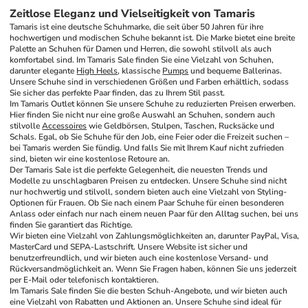
Zeitlose Eleganz und Vielseitigkeit von Tamaris
Tamaris ist eine deutsche Schuhmarke, die seit über 50 Jahren für ihre 
hochwertigen und modischen Schuhe bekannt ist. Die Marke bietet eine breite 
Palette an Schuhen für Damen und Herren, die sowohl stilvoll als auch 
komfortabel sind. Im Tamaris Sale finden Sie eine Vielzahl von Schuhen, 
darunter elegante 
High Heels
, klassische 
Pumps
 und bequeme Ballerinas. 
Unsere Schuhe sind in verschiedenen Größen und Farben erhältlich, sodass 
Sie sicher das perfekte Paar finden, das zu Ihrem Stil passt.
Im Tamaris Outlet können Sie unsere Schuhe zu reduzierten Preisen erwerben. 
Hier finden Sie nicht nur eine große Auswahl an Schuhen, sondern auch 
stilvolle 
Accessoires
 wie Geldbörsen, Stulpen, Taschen, Rucksäcke und 
Schals. Egal, ob Sie Schuhe für den Job, eine Feier oder die Freizeit suchen – 
bei Tamaris werden Sie fündig. Und falls Sie mit Ihrem Kauf nicht zufrieden 
sind, bieten wir eine kostenlose Retoure an.
Der Tamaris Sale ist die perfekte Gelegenheit, die neuesten Trends und 
Modelle zu unschlagbaren Preisen zu entdecken. Unsere Schuhe sind nicht 
nur hochwertig und stilvoll, sondern bieten auch eine Vielzahl von Styling-
Optionen für Frauen. Ob Sie nach einem Paar Schuhe für einen besonderen 
Anlass oder einfach nur nach einem neuen Paar für den Alltag suchen, bei uns 
finden Sie garantiert das Richtige.
Wir bieten eine Vielzahl von Zahlungsmöglichkeiten an, darunter PayPal, Visa, 
MasterCard und SEPA-Lastschrift. Unsere Website ist sicher und 
benutzerfreundlich, und wir bieten auch eine kostenlose Versand- und 
Rückversandmöglichkeit an. Wenn Sie Fragen haben, können Sie uns jederzeit 
per E-Mail oder telefonisch kontaktieren.
Im Tamaris Sale finden Sie die besten Schuh-Angebote, und wir bieten auch 
eine Vielzahl von Rabatten und Aktionen an. Unsere Schuhe sind ideal für 