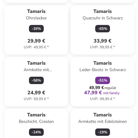
Tamaris
Tamaris
Ohrstecker
Quarzuhr in Schwarz
-
39
%
-
65
%
29,99 €
33,99 €
UVP
:
49,95 €
*
UVP
:
99,95 €
*
family
rabatt
Tamaris
Tamaris
Armkette mit
Leder-Boots in Schwarz
Schmuckelement
-
58
%
-
51
%
49,99 €
regulär
24,99 €
47,99 €
mit family
UVP
:
59,95 €
*
UVP
:
99,95 €
*
Tamaris
Tamaris
Beschicht. Creolen
Armkette mit Edelsteinen
-
24
%
-
19
%