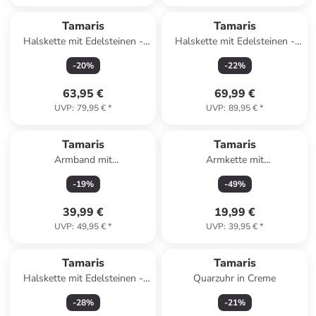
Tamaris
Tamaris
Halskette mit Edelsteinen -
Halskette mit Edelsteinen -
(L)45 cm
(L)42 cm
-
20
%
-
22
%
63,95 €
69,99 €
UVP
:
79,95 €
*
UVP
:
89,95 €
*
Tamaris
Tamaris
Armband mit
Armkette mit
Schmuckelementen
Schmuckelement
-
19
%
-
49
%
39,99 €
19,99 €
UVP
:
49,95 €
*
UVP
:
39,95 €
*
Tamaris
Tamaris
Halskette mit Edelsteinen -
Quarzuhr in Creme
(L)45 cm
-
28
%
-
21
%