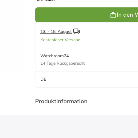
Uhr 7040 in
schwarz
In den 
13. - 15. August
Kostenloser Versand
Watchroom24
14 Tage Rückgaberecht
DE
Produktinformation