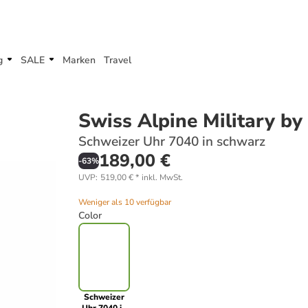
g
SALE
Marken
Travel
Swiss Alpine Military b
Schweizer Uhr 7040 in schwarz
189,00 €
-
63
%
UVP
:
519,00 €
*
inkl. MwSt.
Weniger als 10 verfügbar
Color
Schweizer