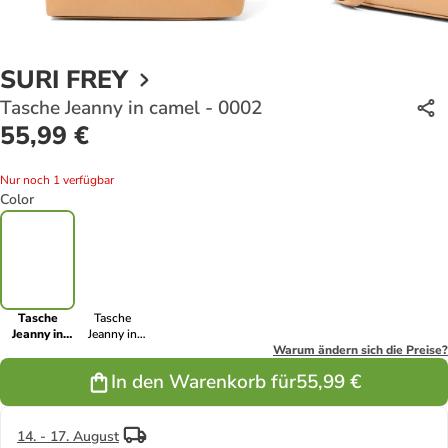
SURI FREY
Tasche Jeanny in camel - 0002
55,99 €
Nur noch 1 verfügbar
Color
Tasche
Tasche
Jeanny in
Jeanny in
camel - 0002
schwarz -
Warum ändern sich die Preise?
0001
In den Warenkorb für
55,99 €
14. - 17. August