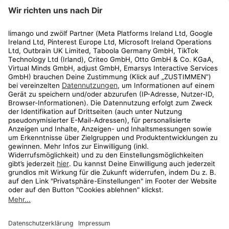
limango
Rechtliches
Kundenservice
Shop
Aktionen
Travel