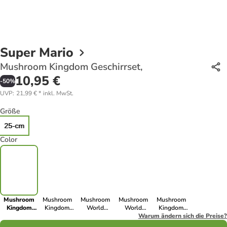
Super Mario
Mushroom Kingdom Geschirrset,
10,95 €
-
50
%
UVP
:
21,99 €
*
inkl. MwSt.
Größe
25-cm
Color
Mushroom
Mushroom
Mushroom
Mushroom
Mushroom
Kingdom
Kingdom
World
World
Kingdom
Geschirrset,
Geschirrset,
Pappteller 8
Pappteller 8
Warum ändern sich die Preise?
Geschirr,
Stk 23 cm
Stk 23 cm
Kunststoffset