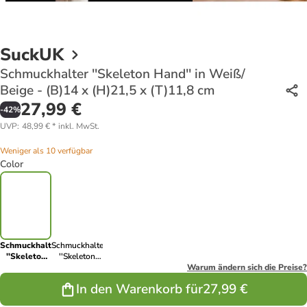
SuckUK
Schmuckhalter ''Skeleton Hand'' in Weiß/
Beige - (B)14 x (H)21,5 x (T)11,8 cm
27,99 €
-
42
%
UVP
:
48,99 €
*
inkl. MwSt.
Weniger als 10 verfügbar
Color
Schmuckhalter
Schmuckhalter
''Skeleton
''Skeleton
Hand'' in
Hand'' in
Warum ändern sich die Preise?
Weiß/ Beige
Schwarz/
In den Warenkorb für
27,99 €
- (B)14 x
Beige - (B)14
(H)21,5 x
x (H)21,5 x