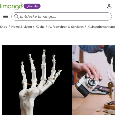
family
Shop
Home & Living
Küche
Aufbewahren & Servieren
Kleinaufbewahrung