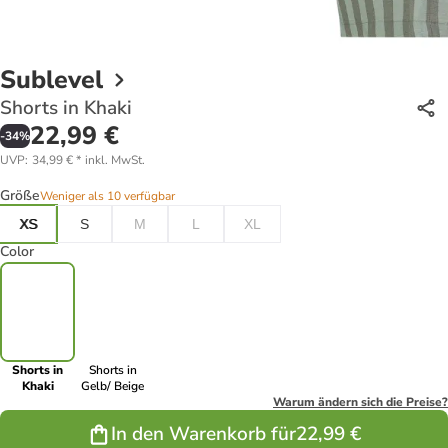
Sublevel
Shorts in Khaki
22,99 €
-
34
%
UVP
:
34,99 €
*
inkl. MwSt.
Größe
Weniger als 10 verfügbar
XS
S
M
L
XL
Color
Shorts in
Shorts in
Khaki
Gelb/ Beige
Warum ändern sich die Preise?
In den Warenkorb für
22,99 €