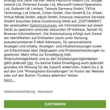
Kundenservice
Shop
Aktionen
Travel
limango.nl
limango.pl
* Streichpreise entsprechen der unverbindlichen Preisempfehlung des