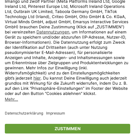
Kundenservice
Shop
Aktionen
Travel
limango.nl
limango.pl
* Streichpreise entsprechen der unverbindlichen Preisempfehlung des