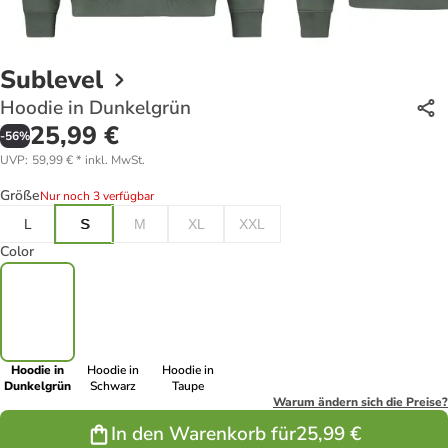
Sublevel
Hoodie in Dunkelgrün
25,99 €
-
56
%
UVP
:
59,99 €
*
inkl. MwSt.
Größe
Nur noch 3 verfügbar
L
S
M
XL
XXL
Color
Hoodie in
Hoodie in
Hoodie in
Dunkelgrün
Schwarz
Taupe
Warum ändern sich die Preise?
In den Warenkorb für
25,99 €