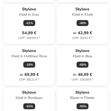
Stylove
Stylove
Kleid in Grau
Kleid in Khaki
-
61
%
-
48
%
54,99 €
42,99 €
ab
:
UVP
:
144,60 €
*
UVP
:
83,91 €
*
Stylove
Stylove
Kleid in Hellblau/ Rosa
Kleid in Blau
-
18
%
-
68
%
69,99 €
48,99 €
ab
:
ab
:
UVP
:
86,21 €
*
UVP
:
156,09 €
*
Stylove
Stylove
Kleid in Bordeaux
Blazer in Flieder
-
63
%
-
50
%