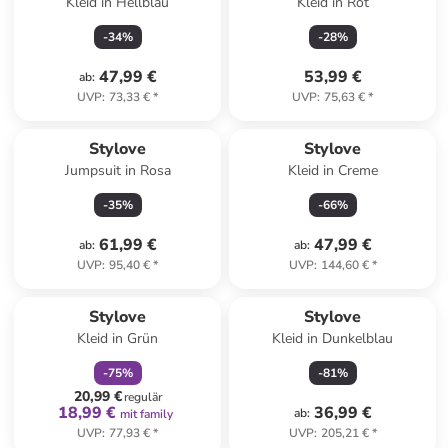
Kleid in Hellblau
Kleid in Rot
-
34
%
-
28
%
47,99 €
53,99 €
ab
:
UVP
:
73,33 €
*
UVP
:
75,63 €
*
Stylove
Stylove
Jumpsuit in Rosa
Kleid in Creme
-
35
%
-
66
%
61,99 €
47,99 €
ab
:
ab
:
UVP
:
95,40 €
*
UVP
:
144,60 €
*
family
rabatt
Stylove
Stylove
Kleid in Grün
Kleid in Dunkelblau
-
75
%
-
81
%
20,99 €
regulär
18,99 €
36,99 €
ab
:
mit family
UVP
:
77,93 €
*
UVP
:
205,21 €
*