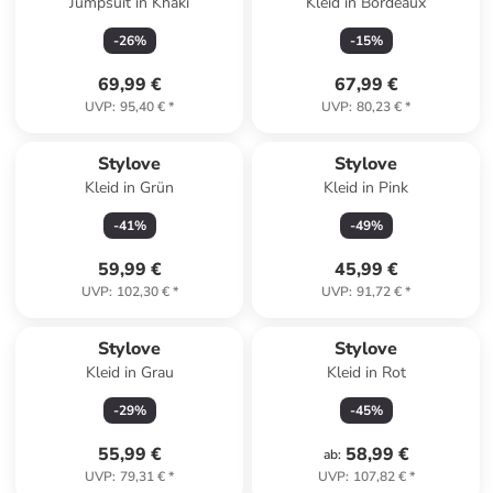
Jumpsuit in Khaki
Kleid in Bordeaux
-
26
%
-
15
%
69,99 €
67,99 €
UVP
:
95,40 €
*
UVP
:
80,23 €
*
Stylove
Stylove
Kleid in Grün
Kleid in Pink
-
41
%
-
49
%
59,99 €
45,99 €
UVP
:
102,30 €
*
UVP
:
91,72 €
*
Stylove
Stylove
Kleid in Grau
Kleid in Rot
-
29
%
-
45
%
55,99 €
58,99 €
ab
:
UVP
:
79,31 €
*
UVP
:
107,82 €
*