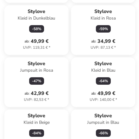
Stylove
Stylove
Kleid in Dunkelblau
Kleid in Rosa
-
58
%
-
59
%
49,99 €
34,99 €
ab
:
ab
:
UVP
:
119,31 €
*
UVP
:
87,13 €
*
Stylove
Stylove
Jumpsuit in Rosa
Kleid in Blau
-
47
%
-
64
%
42,99 €
49,99 €
ab
:
ab
:
UVP
:
82,53 €
*
UVP
:
140,00 €
*
Stylove
Stylove
Kleid in Beige
Jumpsuit in Blau
-
84
%
-
66
%