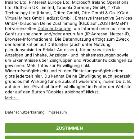
Kundenservice
Shop
Aktionen
Travel
limango.nl
limango.pl
* Streichpreise entsprechen der unverbindlichen Preisempfehlung des