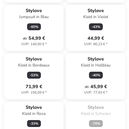
Stylove
Stylove
Jumpsuit in Blau
Kleid in Violet
-
60
%
-
43
%
54,99 €
44,99 €
ab
:
UVP
:
140,00 €
*
UVP
:
80,23 €
*
Stylove
Stylove
Kleid in Bordeaux
Kleid in Hellblau
-
53
%
-
40
%
71,99 €
45,99 €
ab
:
UVP
:
156,09 €
*
UVP
:
77,93 €
*
Zu spät. Ausverkauft.
Stylove
Stylove
Kleid in Rosa
Kleid in Schwarz
-
33
%
-
70
%