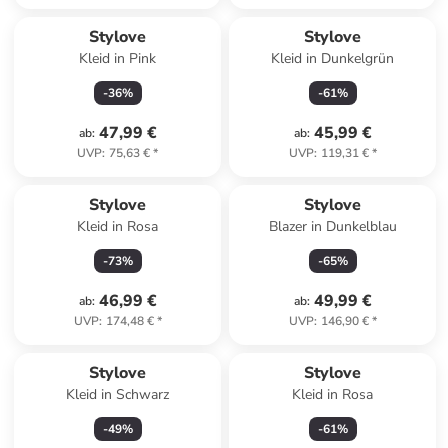
Stylove
Stylove
Kleid in Pink
Kleid in Dunkelgrün
-
36
%
-
61
%
47,99 €
45,99 €
ab
:
ab
:
UVP
:
75,63 €
*
UVP
:
119,31 €
*
Stylove
Stylove
Kleid in Rosa
Blazer in Dunkelblau
-
73
%
-
65
%
46,99 €
49,99 €
ab
:
ab
:
UVP
:
174,48 €
*
UVP
:
146,90 €
*
Stylove
Stylove
Kleid in Schwarz
Kleid in Rosa
-
49
%
-
61
%