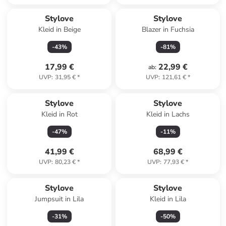
Stylove
Stylove
Kleid in Beige
Blazer in Fuchsia
-
43
%
-
81
%
17,99 €
22,99 €
ab
:
UVP
:
31,95 €
*
UVP
:
121,61 €
*
Stylove
Stylove
Kleid in Rot
Kleid in Lachs
-
47
%
-
11
%
41,99 €
68,99 €
UVP
:
80,23 €
*
UVP
:
77,93 €
*
Stylove
Stylove
Jumpsuit in Lila
Kleid in Lila
-
31
%
-
50
%