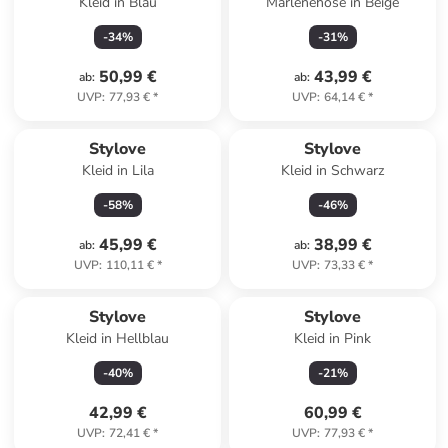
Kleid in Blau
Marlenehose in Beige
-
34
%
-
31
%
50,99 €
43,99 €
ab
:
ab
:
UVP
:
77,93 €
*
UVP
:
64,14 €
*
Stylove
Stylove
Kleid in Lila
Kleid in Schwarz
-
58
%
-
46
%
45,99 €
38,99 €
ab
:
ab
:
UVP
:
110,11 €
*
UVP
:
73,33 €
*
Stylove
Stylove
Kleid in Hellblau
Kleid in Pink
-
40
%
-
21
%
42,99 €
60,99 €
UVP
:
72,41 €
*
UVP
:
77,93 €
*