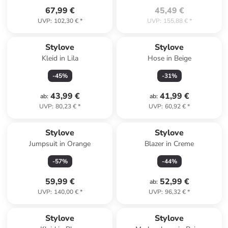
67,99 €
45,49 €
UVP
:
102,30 €
*
UVP
:
155,88 €
*
Stylove
Stylove
Kleid in Lila
Hose in Beige
-
45
%
-
31
%
43,99 €
41,99 €
ab
:
ab
:
UVP
:
80,23 €
*
UVP
:
60,92 €
*
Stylove
Stylove
Jumpsuit in Orange
Blazer in Creme
-
57
%
-
44
%
59,99 €
52,99 €
ab
:
UVP
:
140,00 €
*
UVP
:
96,32 €
*
Stylove
Stylove