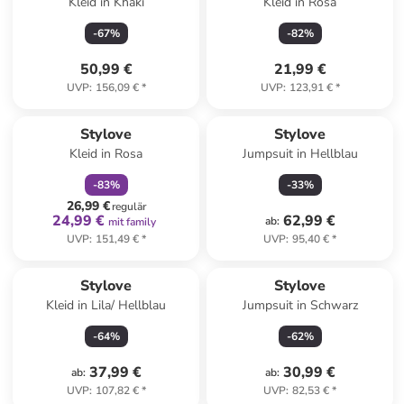
Kleid in Khaki
Kleid in Rosa
-
67
%
-
82
%
50,99 €
21,99 €
UVP
:
156,09 €
*
UVP
:
123,91 €
*
family
rabatt
Stylove
Stylove
Kleid in Rosa
Jumpsuit in Hellblau
-
83
%
-
33
%
26,99 €
regulär
24,99 €
62,99 €
ab
:
mit family
UVP
:
151,49 €
*
UVP
:
95,40 €
*
Stylove
Stylove
Kleid in Lila/ Hellblau
Jumpsuit in Schwarz
-
64
%
-
62
%
37,99 €
30,99 €
ab
:
ab
:
UVP
:
107,82 €
*
UVP
:
82,53 €
*