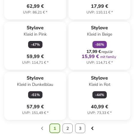
62,99 €
17,99 €
UVP
:
86,21 €
*
UVP
:
110,11 €
*
family
rabatt
Stylove
Stylove
Kleid in Pink
Kleid in Beige
-
47
%
-
86
%
17,99 €
regulär
59,99 €
15,99 €
mit family
UVP
:
114,71 €
*
UVP
:
114,71 €
*
Stylove
Stylove
Kleid in Dunkelblau
Kleid in Rot
-
61
%
-
44
%
57,99 €
40,99 €
UVP
:
151,49 €
*
UVP
:
73,33 €
*
1
2
3