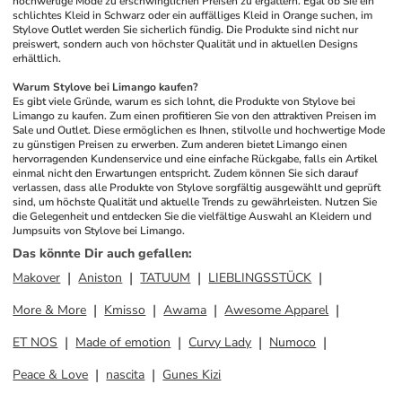
hochwertige Mode zu erschwinglichen Preisen zu ergattern. Egal ob Sie ein 
schlichtes Kleid in Schwarz oder ein auffälliges Kleid in Orange suchen, im 
Stylove Outlet werden Sie sicherlich fündig. Die Produkte sind nicht nur 
preiswert, sondern auch von höchster Qualität und in aktuellen Designs 
erhältlich.
Warum Stylove bei Limango kaufen?
Es gibt viele Gründe, warum es sich lohnt, die Produkte von Stylove bei 
Limango zu kaufen. Zum einen profitieren Sie von den attraktiven Preisen im 
Sale und Outlet. Diese ermöglichen es Ihnen, stilvolle und hochwertige Mode 
zu günstigen Preisen zu erwerben. Zum anderen bietet Limango einen 
hervorragenden Kundenservice und eine einfache Rückgabe, falls ein Artikel 
einmal nicht den Erwartungen entspricht. Zudem können Sie sich darauf 
verlassen, dass alle Produkte von Stylove sorgfältig ausgewählt und geprüft 
sind, um höchste Qualität und aktuelle Trends zu gewährleisten. Nutzen Sie 
die Gelegenheit und entdecken Sie die vielfältige Auswahl an Kleidern und 
Jumpsuits von Stylove bei Limango.
Das könnte Dir auch gefallen
:
Makover
Aniston
TATUUM
LIEBLINGSSTÜCK
More & More
Kmisso
Awama
Awesome Apparel
ET NOS
Made of emotion
Curvy Lady
Numoco
Peace & Love
nascita
Gunes Kizi