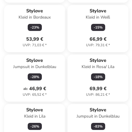
Stylove
Stylove
Kleid in Bordeaux
Kleid in Weiß
-
23
%
-
15
%
53,99 €
66,99 €
UVP
:
71,03 €
*
UVP
:
79,31 €
*
Stylove
Stylove
Jumpsuit in Dunkelblau
Kleid in Rosa/ Lila
-
28
%
-
18
%
46,99 €
69,99 €
ab
:
UVP
:
65,52 €
*
UVP
:
86,21 €
*
Stylove
Stylove
Kleid in Lila
Jumpsuit in Dunkelblau
-
26
%
-
83
%