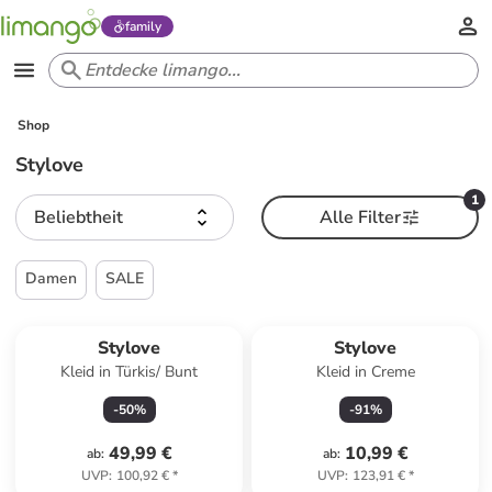
family
Shop
Stylove
1
Beliebtheit
Alle Filter
Damen
SALE
Stylove
Stylove
Kleid in Türkis/ Bunt
Kleid in Creme
-
50
%
-
91
%
49,99 €
10,99 €
ab
:
ab
:
UVP
:
100,92 €
*
UVP
:
123,91 €
*