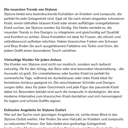
Die neuesten Trends von Stylove
Stylove bietet eine beeindruckende Kollektion an Kleidern und Jumpsuits, die 
perfekt für jede Gelegenheit sind. Egal ob Sie nach einem eleganten schwarzen 
Kleid, einem lebhaften blauem Kleid oder einem auffälligen orangefarbenen 
Kleid suchen, bei Stylove werden Sie fündig. Die Marke versteht es, die 
neuesten Trends in ihre Designs zu integrieren und gleichzeitig auf Qualität 
und Komfort zu achten. Diese Kollektion ist ideal für Frauen, die stilvoll und 
selbstbewusst auftreten möchten. Neben klassischen Farben wie Schwarz 
und Blau finden Sie auch ausgefallenere Farbtöne wie Türkis und Grün, die 
jedem Outfit einen besonderen Touch verleihen.
Vielseitige Kleider für jeden Anlass
Die Kleider von Stylove sind nicht nur modisch, sondern auch äußerst 
vielseitig. Ob für den Alltag, das Büro oder eine besondere Veranstaltung – die 
Auswahl ist groß. Ein cremefarbenes oder buntes Kleid ist perfekt für 
sommerliche Tage, während ein dunkelblaues oder rotes Kleid ideal für 
formellere Anlässe geeignet ist. Die verschiedenen Schnitte und Designs 
sorgen dafür, dass für jeden Geschmack und jede Figur das passende Kleid 
dabei ist. Besonders beliebt sind auch die Jumpsuits in dunkelgrün, die eine 
moderne Alternative zum klassischen Kleid darstellen und sich hervorragend 
für legere und schicke Outfits eignen.
Exklusive Angebote im Stylove Outlet
Wer auf der Suche nach günstigen Angeboten ist, sollte einen Blick in das 
Stylove Outlet werfen. Hier finden Sie eine Vielzahl an Kleidern und Jumpsuits 
zu reduzierten Preisen. Der Sale bietet eine großartige Gelegenheit, 