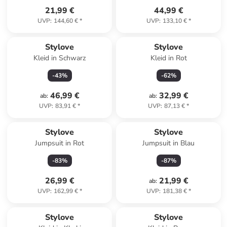
21,99 €
44,99 €
UVP
:
144,60 €
*
UVP
:
133,10 €
*
Stylove
Stylove
Kleid in Schwarz
Kleid in Rot
-
43
%
-
62
%
46,99 €
32,99 €
ab
:
ab
:
UVP
:
83,91 €
*
UVP
:
87,13 €
*
Stylove
Stylove
Jumpsuit in Rot
Jumpsuit in Blau
-
83
%
-
87
%
26,99 €
21,99 €
ab
:
UVP
:
162,99 €
*
UVP
:
181,38 €
*
Stylove
Stylove