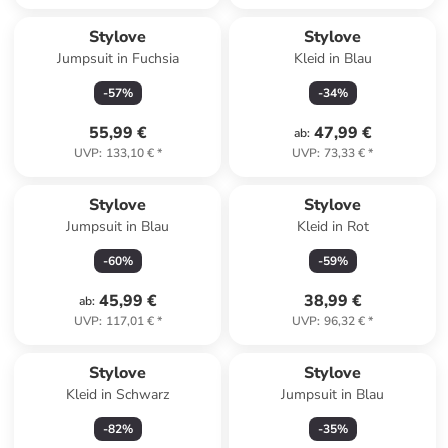
Stylove
Stylove
Jumpsuit in Fuchsia
Kleid in Blau
-
57
%
-
34
%
55,99 €
47,99 €
ab
:
UVP
:
133,10 €
*
UVP
:
73,33 €
*
Stylove
Stylove
Jumpsuit in Blau
Kleid in Rot
-
60
%
-
59
%
45,99 €
38,99 €
ab
:
UVP
:
117,01 €
*
UVP
:
96,32 €
*
Stylove
Stylove
Kleid in Schwarz
Jumpsuit in Blau
-
82
%
-
35
%