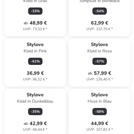
Kleid in Grau
Jumpsuit in Bordeaux
-
33
%
-
54
%
48,99 €
62,99 €
ab
:
UVP
:
73,33 €
*
UVP
:
137,70 €
*
Stylove
Stylove
Kleid in Pink
Kleid in Rosa
-
61
%
-
57
%
36,99 €
57,99 €
ab
:
UVP
:
96,32 €
*
UVP
:
135,40 €
*
Stylove
Stylove
Kleid in Dunkelblau
Hose in Blau
-
35
%
-
58
%
42,99 €
44,99 €
ab
:
UVP
:
66,44 €
*
UVP
:
107,82 €
*