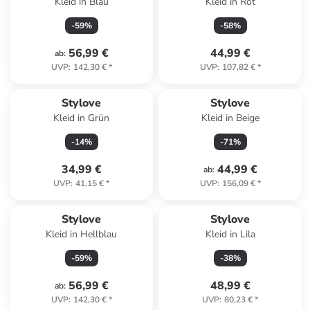
Kleid in Blau
Kleid in Rot
-
59
%
-
58
%
56,99 €
44,99 €
ab
:
UVP
:
142,30 €
*
UVP
:
107,82 €
*
Stylove
Stylove
Kleid in Grün
Kleid in Beige
-
14
%
-
71
%
34,99 €
44,99 €
ab
:
UVP
:
41,15 €
*
UVP
:
156,09 €
*
Stylove
Stylove
Kleid in Hellblau
Kleid in Lila
-
59
%
-
38
%
56,99 €
48,99 €
ab
:
UVP
:
142,30 €
*
UVP
:
80,23 €
*