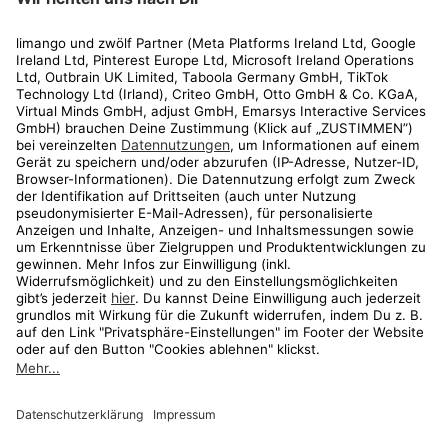
Rechtliches
Kundenservice
Shop
Aktionen
Travel
limango.nl
limango.pl