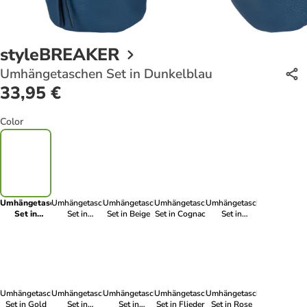
styleBREAKER
Umhängetaschen Set in Dunkelblau
33,95 €
Color
Umhängetaschen
Umhängetaschen
Umhängetaschen
Umhängetaschen
Umhängetaschen
Set in
Set in
Set in Beige
Set in Cognac
Set in
Dunkelblau
Schwarz
Hellgrau
Umhängetaschen
Umhängetaschen
Umhängetaschen
Umhängetaschen
Umhängetaschen
Set in Gold
Set in
Set in
Set in Flieder
Set in Rose