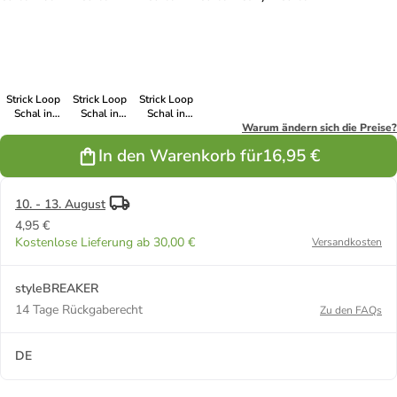
Grün
Bordeaux-Rot
Dunkelgrau
Petrol
Strick Loop
Strick Loop
Strick Loop
Schal in
Schal in
Schal in
Creme-Weiß
Taupe
Cognac
Warum ändern sich die Preise?
In den Warenkorb für
16,95 €
10. - 13. August
4,95 €
Kostenlose Lieferung ab 30,00 €
Versandkosten
styleBREAKER
14 Tage Rückgaberecht
Zu den FAQs
DE