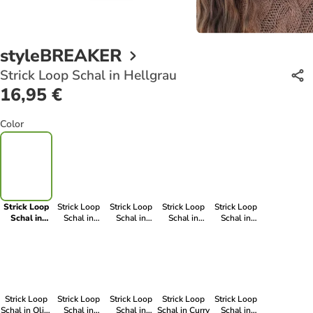
styleBREAKER
Strick Loop Schal in Hellgrau
16,95 €
Color
Strick Loop
Strick Loop
Strick Loop
Strick Loop
Strick Loop
Schal in
Schal in
Schal in
Schal in
Schal in
Hellgrau
Altrose
Beige
Schwarz
Midnight-
Blue /
Dunkelblau
Strick Loop
Strick Loop
Strick Loop
Strick Loop
Strick Loop
Schal in Oliv-
Schal in
Schal in
Schal in Curry
Schal in