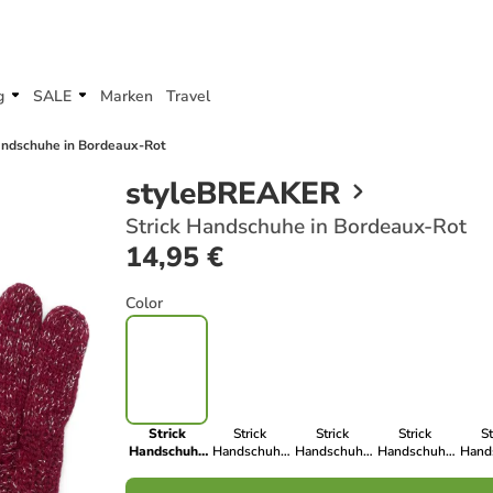
g
SALE
Marken
Travel
andschuhe in Bordeaux-Rot
styleBREAKER
Strick Handschuhe in Bordeaux-Rot
14,95 €
Color
Strick
Strick
Strick
Strick
St
Handschuhe
Handschuhe
Handschuhe
Handschuhe
Hand
in Bordeaux-
in
in Altrose
in Hellgrau
in S
Rot
Dunkelblau