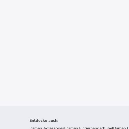
Entdecke auch
:
Damen Accessoires
|
Damen Fingerhandschuhe
|
Damen O