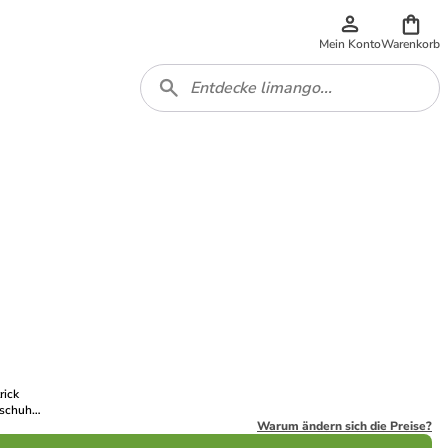
Mein Konto
Warenkorb
rick
schuhe
chwarz
Warum ändern sich die Preise?