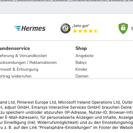
S
undenservice
Shop
ieferung & Versandkosten
Angebote
ücksendungen / Reklamationen
Babys
mwelt & Entsorgung
Kinder
ertrag widerrufen
Damen
esetzliche Gewährleistung und Reparatur
Herren
Wohnen
Trachten
Marken