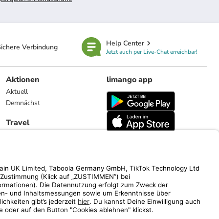
Help Center
ichere Verbindung
Jetzt auch per Live-Chat erreichbar!
Aktionen
limango app
Aktuell
Demnächst
Travel
Reiseangebote
limango.nl
limango.pl