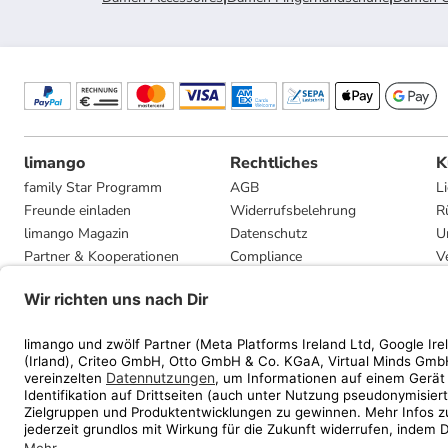
limango
Rechtliches
K
family Star Programm
AGB
L
Freunde einladen
Widerrufsbelehrung
R
limango Magazin
Datenschutz
U
Partner & Kooperationen
Compliance
V
Jobs
Impressum
G
Presse
Privatsphäre-Einstellungen
Mediadaten
Geschenkgutscheinbedingungen