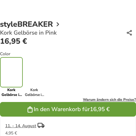
styleBREAKER
Kork Gelbörse in Pink
16,95 €
Color
Kork
Kork
Gelbörse in
Gelbörse in
Pink
Silber
Warum ändern sich die Preise?
In den Warenkorb für
16,95 €
11. - 14. August
4,95 €