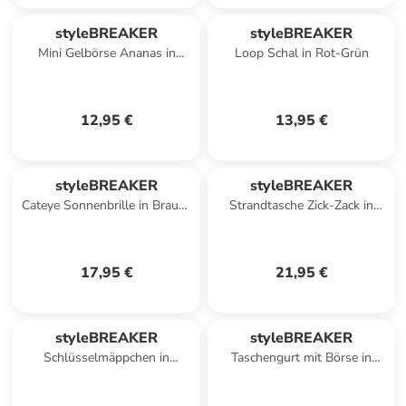
styleBREAKER
styleBREAKER
Mini Gelbörse Ananas in
Loop Schal in Rot-Grün
Weiß-Orange
12,95 €
13,95 €
styleBREAKER
styleBREAKER
Cateye Sonnenbrille in Braun-
Strandtasche Zick-Zack in
Gold / Braun Verlauf
Beige-Silber
17,95 €
21,95 €
styleBREAKER
styleBREAKER
Schlüsselmäppchen in
Taschengurt mit Börse in
Apfelgrün
Schwarz