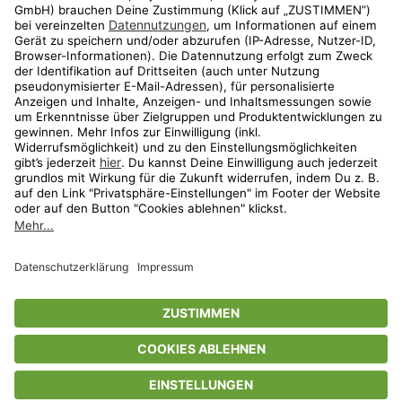
Aktionen
Travel
limango.nl
limango.pl
* Streichpreise entsprechen der unverbindlichen Preisempfehlung des
Herstellers. Prozentangaben beziehen sich auf den Streichpreis.
ᵃ Die jeweils aktuellen Teilnahmebedingungen unserer Freunde-werben-
Freunde-Aktionen findest Du unter
www.limango.de/einladen
ᵇ Gilt nur für von limango versandte Ware (nicht für von Partnern versandte