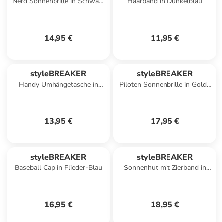
Nerd Sonnenbrille in Schwarz
Haarband in Dunkelblau
glanz / Dunkelgrau
14,95 €
11,95 €
styleBREAKER
styleBREAKER
Handy Umhängetasche in
Piloten Sonnenbrille in Gold /
Rose matt
Grau Verlauf
13,95 €
17,95 €
styleBREAKER
styleBREAKER
Baseball Cap in Flieder-Blau
Sonnenhut mit Zierband in
Altrose
16,95 €
18,95 €