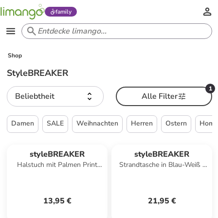
family
Shop
StyleBREAKER
1
Beliebtheit
Alle Filter
Damen
SALE
Weihnachten
Herren
Ostern
Home 
styleBREAKER
styleBREAKER
Halstuch mit Palmen Print
Strandtasche in Blau-Weiß /
Popart Style in Gelb
Rot
13,95 €
21,95 €