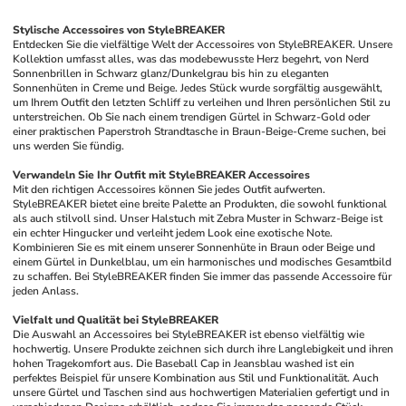
Stylische Accessoires von StyleBREAKER
Entdecken Sie die vielfältige Welt der Accessoires von StyleBREAKER. Unsere 
Kollektion umfasst alles, was das modebewusste Herz begehrt, von Nerd 
Sonnenbrillen in Schwarz glanz/Dunkelgrau bis hin zu eleganten 
Sonnenhüten in Creme und Beige. Jedes Stück wurde sorgfältig ausgewählt, 
um Ihrem Outfit den letzten Schliff zu verleihen und Ihren persönlichen Stil zu 
unterstreichen. Ob Sie nach einem trendigen Gürtel in Schwarz-Gold oder 
einer praktischen Paperstroh Strandtasche in Braun-Beige-Creme suchen, bei 
uns werden Sie fündig.
Verwandeln Sie Ihr Outfit mit StyleBREAKER Accessoires
Mit den richtigen Accessoires können Sie jedes Outfit aufwerten. 
StyleBREAKER bietet eine breite Palette an Produkten, die sowohl funktional 
als auch stilvoll sind. Unser Halstuch mit Zebra Muster in Schwarz-Beige ist 
ein echter Hingucker und verleiht jedem Look eine exotische Note. 
Kombinieren Sie es mit einem unserer Sonnenhüte in Braun oder Beige und 
einem Gürtel in Dunkelblau, um ein harmonisches und modisches Gesamtbild 
zu schaffen. Bei StyleBREAKER finden Sie immer das passende Accessoire für 
jeden Anlass.
Vielfalt und Qualität bei StyleBREAKER
Die Auswahl an Accessoires bei StyleBREAKER ist ebenso vielfältig wie 
hochwertig. Unsere Produkte zeichnen sich durch ihre Langlebigkeit und ihren 
hohen Tragekomfort aus. Die Baseball Cap in Jeansblau washed ist ein 
perfektes Beispiel für unsere Kombination aus Stil und Funktionalität. Auch 
unsere Gürtel und Taschen sind aus hochwertigen Materialien gefertigt und in 