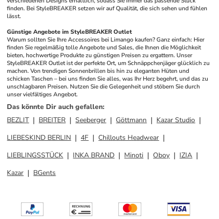
verschiedenen Designs erhältlich, sodass Sie immer das passende Stück 
finden. Bei StyleBREAKER setzen wir auf Qualität, die sich sehen und fühlen 
lässt.
Günstige Angebote im StyleBREAKER Outlet
Warum sollten Sie Ihre Accessoires bei Limango kaufen? Ganz einfach: Hier 
finden Sie regelmäßig tolle Angebote und Sales, die Ihnen die Möglichkeit 
bieten, hochwertige Produkte zu günstigen Preisen zu ergattern. Unser 
StyleBREAKER Outlet ist der perfekte Ort, um Schnäppchenjäger glücklich zu 
machen. Von trendigen Sonnenbrillen bis hin zu eleganten Hüten und 
schicken Taschen – bei uns finden Sie alles, was Ihr Herz begehrt, und das zu 
unschlagbaren Preisen. Nutzen Sie die Gelegenheit und stöbern Sie durch 
unser vielfältiges Angebot.
Das könnte Dir auch gefallen
:
BEZLIT
BREITER
Seeberger
Göttmann
Kazar Studio
LIEBESKIND BERLIN
4F
Chillouts Headwear
LIEBLINGSSTÜCK
INKA BRAND
Minoti
Oboy
IZIA
Kazar
BGents