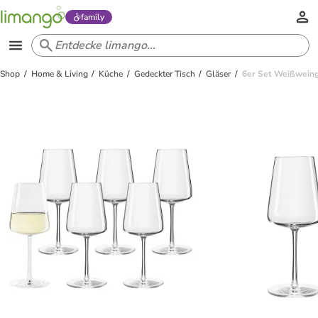
family
Shop
Home & Living
Küche
Gedeckter Tisch
Gläser
6er Set Weißweing