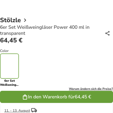
Stölzle
6er Set Weißweingläser Power 400 ml in
transparent
64,45 €
Color
6er Set
Weißweingläser
Power 400
Warum ändern sich die Preise?
ml in
In den Warenkorb für
64,45 €
transparent
11. - 13. August