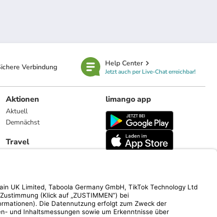
Help Center
ichere Verbindung
Jetzt auch per Live-Chat erreichbar!
Aktionen
limango app
Aktuell
Demnächst
Travel
Reiseangebote