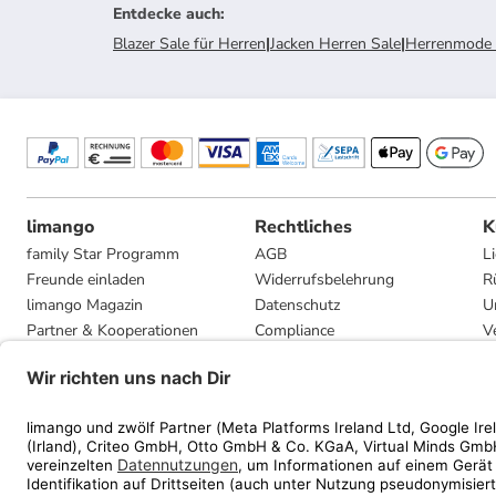
Entdecke auch
:
Blazer Sale für Herren
|
Jacken Herren Sale
|
Herrenmode 
limango
Rechtliches
K
family Star Programm
AGB
L
Freunde einladen
Widerrufsbelehrung
R
limango Magazin
Datenschutz
U
Partner & Kooperationen
Compliance
V
Jobs
Impressum
G
Presse
Privatsphäre-Einstellungen
Mediadaten
Geschenkgutscheinbedingungen