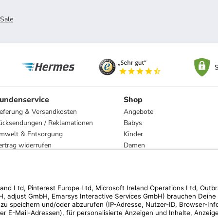
Sale
S
undenservice
Shop
ieferung & Versandkosten
Angebote
ücksendungen / Reklamationen
Babys
mwelt & Entsorgung
Kinder
ertrag widerrufen
Damen
esetzliche Gewährleistung und Reparatur
Herren
Wohnen
Trachten
Marken