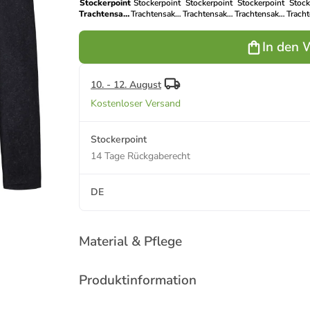
Stockerpoint
Stockerpoint
Stockerpoint
Stockerpoint
Stock
Trachtensakko
Trachtensakko
Trachtensakko
Trachtensakko
Trach
Xaver in
Xaver in
Xaver in
Xaver in
Xav
dunkelblau
kiesel
anthrazit
smoke
moo
In den 
10. - 12. August
Kostenloser Versand
Stockerpoint
14 Tage Rückgaberecht
DE
Material & Pflege
Produktinformation