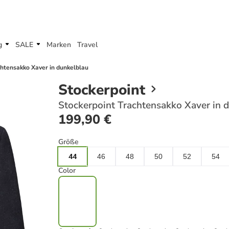
g
SALE
Marken
Travel
chtensakko Xaver in dunkelblau
Stockerpoint
Stockerpoint Trachtensakko Xaver in 
199,90 €
Größe
44
46
48
50
52
54
Color