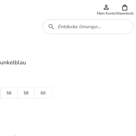
Mein Konto
Warenkorb
dunkelblau
56
58
60