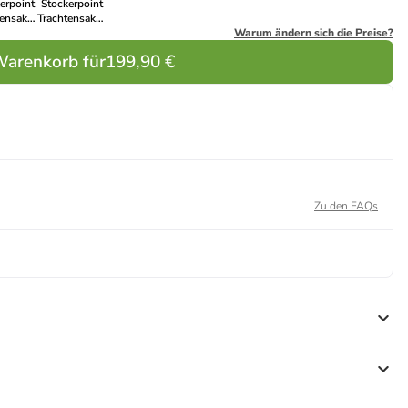
erpoint
Stockerpoint
tensakko
Trachtensakko
er in
Xaver in
Warum ändern sich die Preise?
sgrün
granit
Warenkorb für
199,90 €
Zu den FAQs