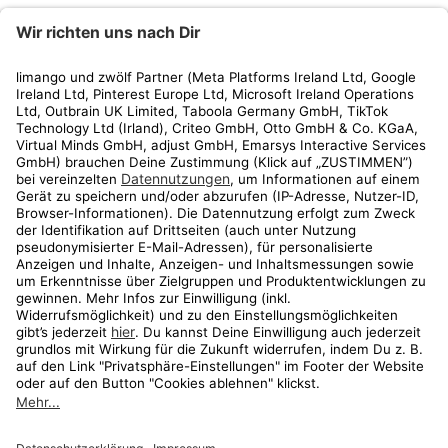
limango
Rechtliches
Kundenservice
Shop
Aktionen
Travel