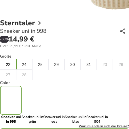
Sterntaler
Sneaker uni in 998
14,99 €
-
50
%
UVP
:
29,99 €
*
inkl. MwSt.
Größe
22
24
25
29
30
31
23
26
27
28
Color
Sneaker uni
Sneaker uni in
Sneaker uni in
Sneaker uni in
Sneaker uni in
in 998
grün
rosa
blau
904
Warum ändern sich die Preise?