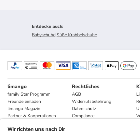
Entdecke auch
:
Babyschuhe
|
Süße Krabbelschuhe
limango
Rechtliches
K
family Star Programm
AGB
L
Freunde einladen
Widerrufsbelehrung
R
limango Magazin
Datenschutz
U
Partner & Kooperationen
Compliance
V
Jobs
Impressum
G
Presse
Privatsphäre-Einstellungen
Mediadaten
Geschenkgutscheinbedingungen