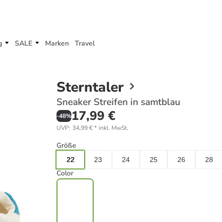
g
SALE
Marken
Travel
Sterntaler
Sneaker Streifen in samtblau
17,99 €
-
48
%
UVP
:
34,99 €
*
inkl. MwSt.
Größe
22
23
24
25
26
28
Color