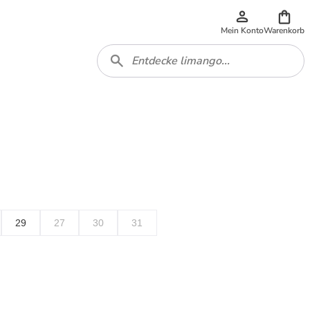
Mein Konto
Warenkorb
29
27
30
31