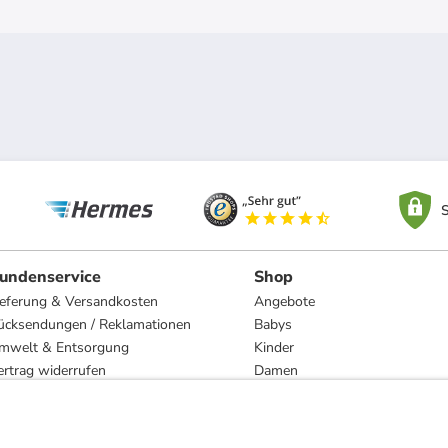
S
undenservice
Shop
ieferung & Versandkosten
Angebote
ücksendungen / Reklamationen
Babys
mwelt & Entsorgung
Kinder
ertrag widerrufen
Damen
esetzliche Gewährleistung und Reparatur
Herren
Wohnen
Trachten