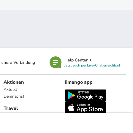
Help Center
ichere Verbindung
Jetzt auch per Live-Chat erreichbar!
Aktionen
limango app
Aktuell
Demnächst
Travel
Reiseangebote