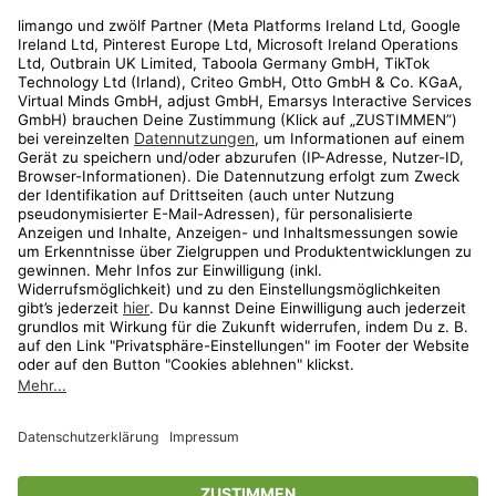
Rechtliches
Kundenservice
Shop
Aktionen
Travel
limango.nl
limango.pl