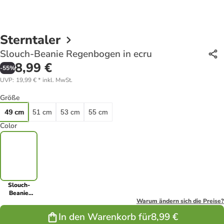
Sterntaler
Slouch-Beanie Regenbogen in ecru
8,99 €
-
55
%
UVP
:
19,99 €
*
inkl. MwSt.
Größe
49 cm
51 cm
53 cm
55 cm
Color
Slouch-
Beanie
Regenbogen
Warum ändern sich die Preise?
in ecru
In den Warenkorb für
8,99 €