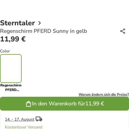
Sterntaler
Regenschirm PFERD Sunny in gelb
11,99 €
Color
Regenschirm
PFERD
Sunny in
Warum ändern sich die Preise?
gelb
In den Warenkorb für
11,99 €
14. - 17. August
Kostenloser Versand