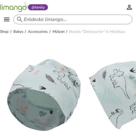
family
Shop
Babys
Accessoires
Mützen
Beanie "Dinosaurier" in Hellblau