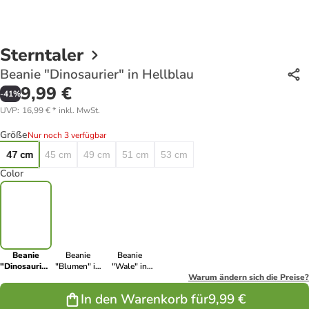
Sterntaler
Beanie "Dinosaurier" in Hellblau
9,99 €
-
41
%
UVP
:
16,99 €
*
inkl. MwSt.
Größe
Nur noch 3 verfügbar
47 cm
45 cm
49 cm
51 cm
53 cm
Color
Beanie
Beanie
Beanie
"Dinosaurier"
"Blumen" in
"Wale" in
in Hellblau
Lila
Hellblau/
Warum ändern sich die Preise?
Dunkelblau
In den Warenkorb für
9,99 €