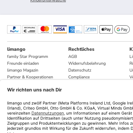
Kinderunterwäsche
limango
Rechtliches
K
family Star Programm
AGB
L
Freunde einladen
Widerrufsbelehrung
R
limango Magazin
Datenschutz
U
Partner & Kooperationen
Compliance
V
Jobs
Impressum
G
Presse
Privatsphäre-Einstellungen
Mediadaten
Geschenkgutscheinbedingungen