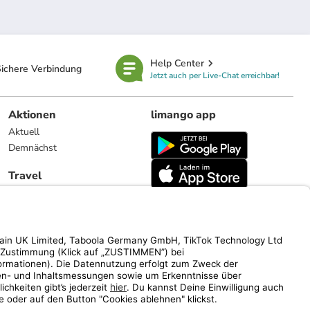
Help Center
ichere Verbindung
Jetzt auch per Live-Chat erreichbar!
Aktionen
limango app
Aktuell
Demnächst
Travel
Reiseangebote
limango.nl
limango.pl