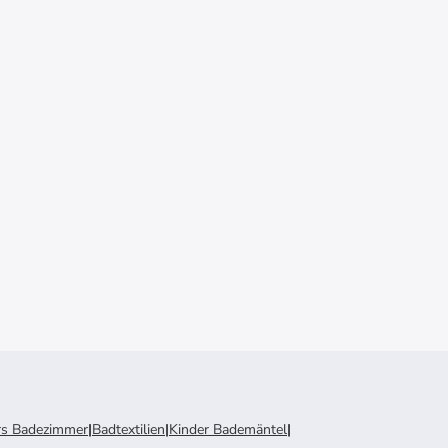
ürs Badezimmer
|
Badtextilien
|
Kinder Bademäntel
|