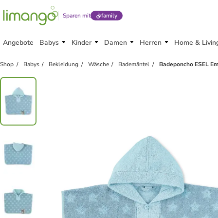
Sparen mit
family
Angebote
Babys
Kinder
Damen
Herren
Home & Livin
Shop
Babys
Bekleidung
Wäsche
Bademäntel
Badeponcho ESEL Emm