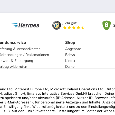
S
undenservice
Shop
ieferung & Versandkosten
Angebote
ücksendungen / Reklamationen
Babys
mwelt & Entsorgung
Kinder
ertrag widerrufen
Damen
esetzliche Gewährleistung und Reparatur
Herren
Wohnen
Trachten
Marken