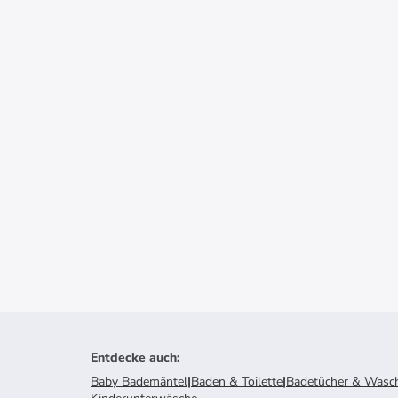
Entdecke auch
:
Baby Bademäntel
|
Baden & Toilette
|
Badetücher & Wasch