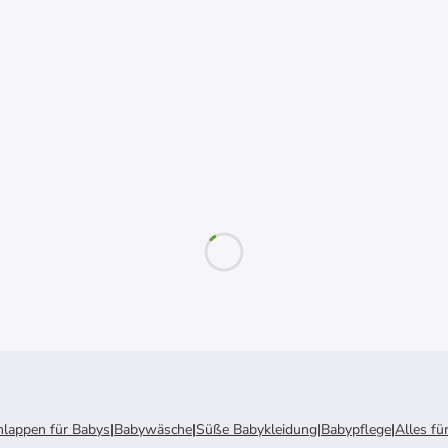
lappen für Babys
|
Babywäsche
|
Süße Babykleidung
|
Babypflege
|
Alles f