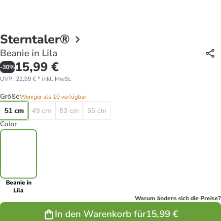
Sterntaler®
Beanie in Lila
15,99 €
-
30
%
UVP
:
22,99 €
*
inkl. MwSt.
Größe
Weniger als 10 verfügbar
51 cm
49 cm
53 cm
55 cm
Color
Beanie in
Lila
Warum ändern sich die Preise?
In den Warenkorb für
15,99 €