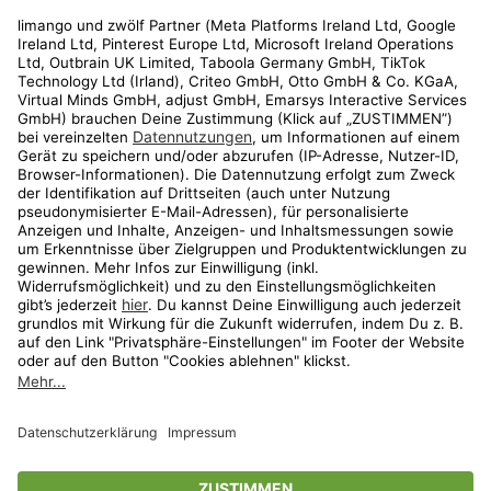
Rechtliches
Kundenservice
Shop
Aktionen
Travel
limango.nl
limango.pl