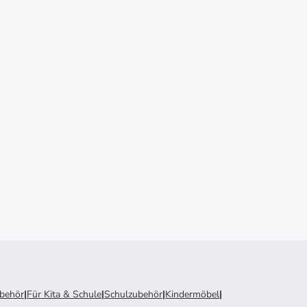
ubehör
|
Für Kita & Schule
|
Schulzubehör
|
Kindermöbel
|