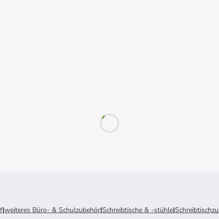
f
|
weiteres Büro- & Schulzubehör
|
Schreibtische & -stühle
|
Schreibtischz