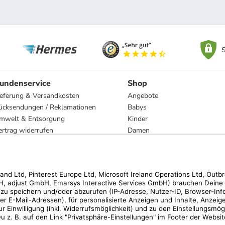
S
undenservice
Shop
ieferung & Versandkosten
Angebote
ücksendungen / Reklamationen
Babys
mwelt & Entsorgung
Kinder
ertrag widerrufen
Damen
esetzliche Gewährleistung und Reparatur
Herren
Wohnen
Trachten
Marken