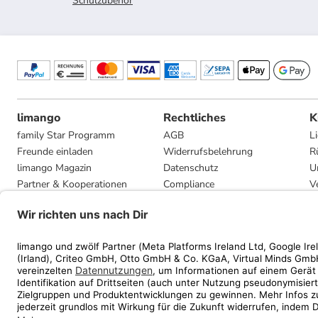
Schulzubehör
limango
Rechtliches
K
family Star Programm
AGB
L
Freunde einladen
Widerrufsbelehrung
R
limango Magazin
Datenschutz
U
Partner & Kooperationen
Compliance
V
Jobs
Impressum
G
Presse
Privatsphäre-Einstellungen
Mediadaten
Geschenkgutscheinbedingungen