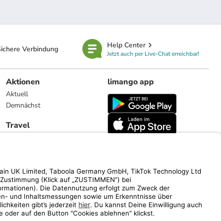
Help Center
ichere Verbindung
Jetzt auch per Live-Chat erreichbar!
Aktionen
limango app
Aktuell
Demnächst
Travel
Reiseangebote
limango.nl
limango.pl