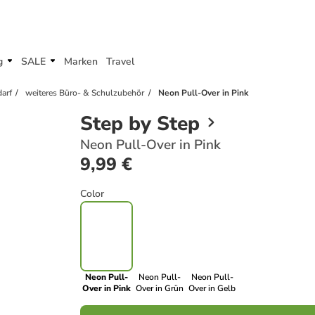
g
SALE
Marken
Travel
arf
weiteres Büro- & Schulzubehör
Neon Pull-Over in Pink
Step by Step
Neon Pull-Over in Pink
9,99 €
Color
Neon Pull-
Neon Pull-
Neon Pull-
Over in Pink
Over in Grün
Over in Gelb