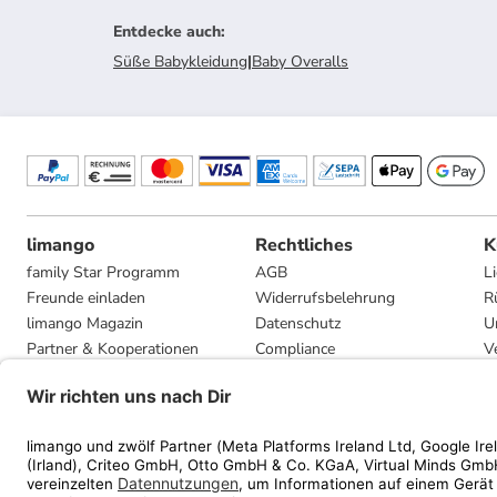
Entdecke auch
:
Süße Babykleidung
|
Baby Overalls
limango
Rechtliches
K
family Star Programm
AGB
L
Freunde einladen
Widerrufsbelehrung
R
limango Magazin
Datenschutz
U
Partner & Kooperationen
Compliance
V
Jobs
Impressum
G
Presse
Privatsphäre-Einstellungen
Mediadaten
Geschenkgutscheinbedingungen