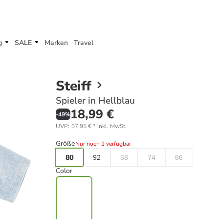
g
SALE
Marken
Travel
Steiff
Spieler in Hellblau
18,99 €
-
49
%
UVP
:
37,95 €
*
inkl. MwSt.
Größe
Nur noch 1 verfügbar
80
92
68
74
86
Color