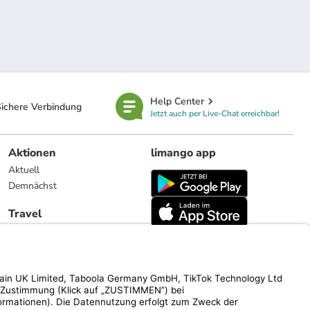
Help Center
ichere Verbindung
Jetzt auch per Live-Chat erreichbar!
Aktionen
limango app
Aktuell
Demnächst
Travel
Reiseangebote