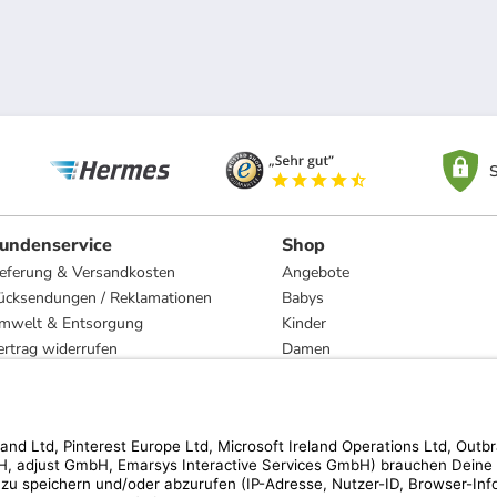
S
undenservice
Shop
ieferung & Versandkosten
Angebote
ücksendungen / Reklamationen
Babys
mwelt & Entsorgung
Kinder
ertrag widerrufen
Damen
esetzliche Gewährleistung und Reparatur
Herren
Wohnen
Trachten
Marken