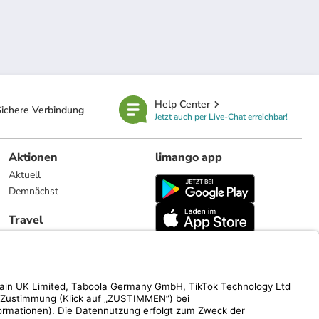
Help Center
ichere Verbindung
Jetzt auch per Live-Chat erreichbar!
Aktionen
limango app
Aktuell
Demnächst
Travel
Reiseangebote