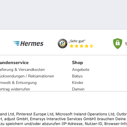
S
undenservice
Shop
ieferung & Versandkosten
Angebote
ücksendungen / Reklamationen
Babys
mwelt & Entsorgung
Kinder
ertrag widerrufen
Damen
esetzliche Gewährleistung und Reparatur
Herren
Wohnen
Trachten
Marken