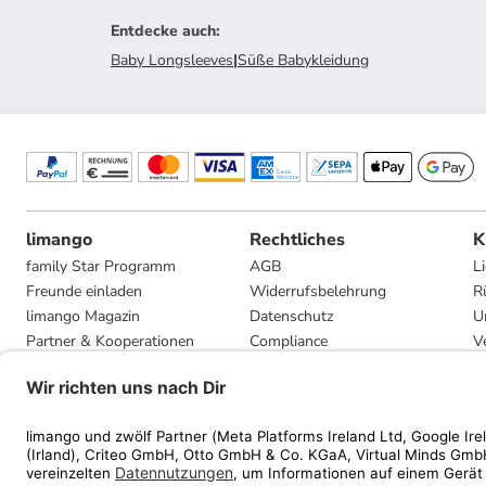
Entdecke auch
:
Baby Longsleeves
|
Süße Babykleidung
limango
Rechtliches
K
family Star Programm
AGB
L
Freunde einladen
Widerrufsbelehrung
R
limango Magazin
Datenschutz
U
Partner & Kooperationen
Compliance
V
Jobs
Impressum
G
Presse
Privatsphäre-Einstellungen
Mediadaten
Geschenkgutscheinbedingungen