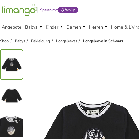
Sparen mit
family
Angebote
Babys
Kinder
Damen
Herren
Home & Livin
Shop
Babys
Bekleidung
Longsleeves
Longsleeve in Schwarz