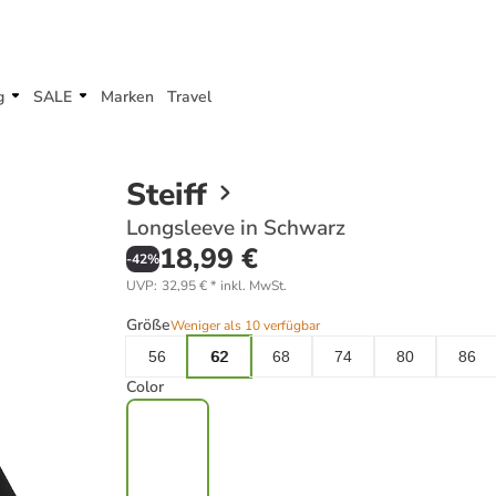
g
SALE
Marken
Travel
Steiff
Longsleeve in Schwarz
18,99 €
-
42
%
UVP
:
32,95 €
*
inkl. MwSt.
Größe
Weniger als 10 verfügbar
56
62
68
74
80
86
Color