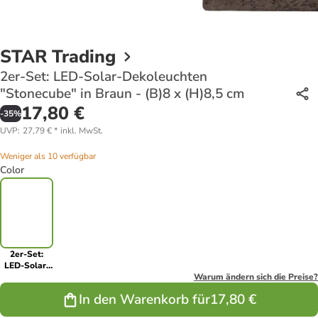
STAR Trading
2er-Set: LED-Solar-Dekoleuchten
"Stonecube" in Braun - (B)8 x (H)8,5 cm
17,80 €
-
35
%
UVP
:
27,79 €
*
inkl. MwSt.
Weniger als 10 verfügbar
Color
2er-Set:
LED-Solar-
Dekoleuchten
Warum ändern sich die Preise?
"Stonecube"
In den Warenkorb für
17,80 €
in Braun -
(B)8 x (H)8,5