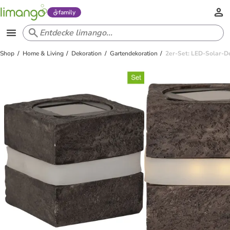
family
Shop
Home & Living
Dekoration
Gartendekoration
2er-Set: LED-Solar-De