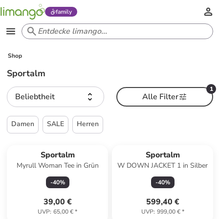
family
Shop
Sportalm
1
Beliebtheit
Alle Filter
Damen
SALE
Herren
Sportalm
Sportalm
Myrull Woman Tee in Grün
W DOWN JACKET 1 in Silber
-
40
%
-
40
%
39,00 €
599,40 €
UVP
:
65,00 €
*
UVP
:
999,00 €
*