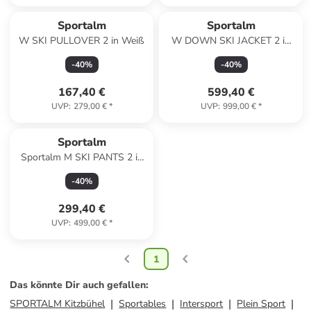
Sportalm
Sportalm
W SKI PULLOVER 2 in Weiß
W DOWN SKI JACKET 2 in
Zitrone
-
40
%
-
40
%
167,40 €
599,40 €
UVP
:
279,00 €
*
UVP
:
999,00 €
*
Sportalm
Sportalm M SKI PANTS 2 in
Rot
-
40
%
299,40 €
UVP
:
499,00 €
*
1
Das könnte Dir auch gefallen
:
SPORTALM Kitzbühel
Sportables
Intersport
Plein Sport