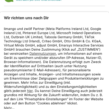
limango
Rechtliches
Kundenservice
Shop
Aktionen
Travel