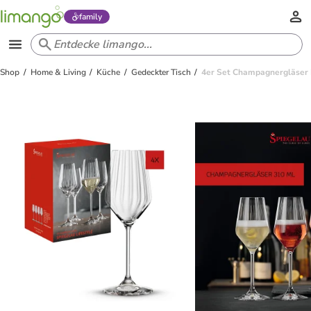
family
Shop
Home & Living
Küche
Gedeckter Tisch
4er Set Champagnergläser L