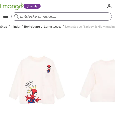
family
Shop
Kinder
Bekleidung
Longsleeves
Longsleeve "Spidey & His Amazing