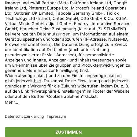
Kundenservice
Shop
Aktionen
Travel
limango.nl
limango.pl