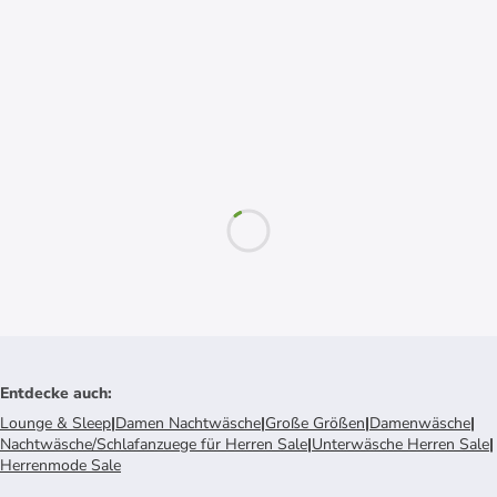
Entdecke auch
:
Lounge & Sleep
|
Damen Nachtwäsche
|
Große Größen
|
Damenwäsche
|
Nachtwäsche/Schlafanzuege für Herren Sale
|
Unterwäsche Herren Sale
|
Herrenmode Sale