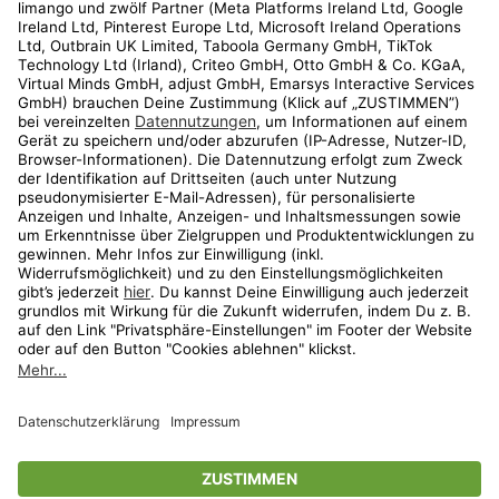
Kundenservice
Shop
Aktionen
Travel
limango.nl
limango.pl