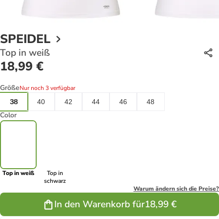
SPEIDEL
Top in weiß
18,99 €
Größe
Nur noch 3 verfügbar
38
40
42
44
46
48
Color
Top in weiß
Top in
schwarz
Warum ändern sich die Preise?
In den Warenkorb für
18,99 €