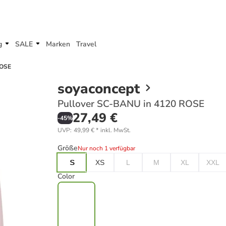
g
SALE
Marken
Travel
ROSE
soyaconcept
Pullover SC-BANU in 4120 ROSE
27,49 €
-
45
%
UVP
:
49,99 €
*
inkl. MwSt.
Größe
Nur noch 1 verfügbar
S
XS
L
M
XL
XXL
Color