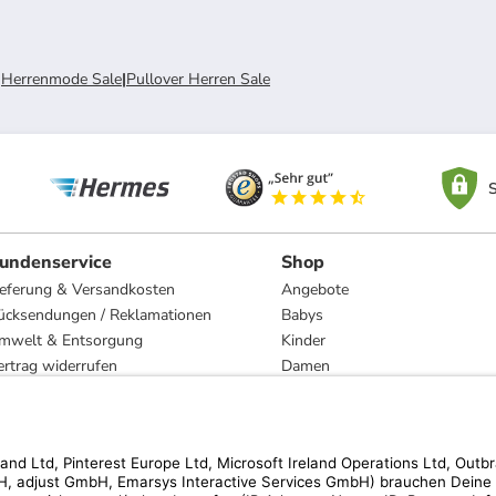
|
Herrenmode Sale
|
Pullover Herren Sale
S
undenservice
Shop
ieferung & Versandkosten
Angebote
ücksendungen / Reklamationen
Babys
mwelt & Entsorgung
Kinder
ertrag widerrufen
Damen
esetzliche Gewährleistung und Reparatur
Herren
Wohnen
Trachten
Marken