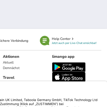
Help Center
ichere Verbindung
Jetzt auch per Live-Chat erreichbar!
Aktionen
limango app
Aktuell
Demnächst
Travel
Reiseangebote