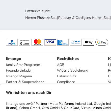
Entdecke auch
:
Herren Plussize Sale
|
Pullover & Cardigans Herren Sale
limango
Rechtliches
K
family Star Programm
AGB
L
Freunde einladen
Widerrufsbelehrung
R
limango Magazin
Datenschutz
U
Partner & Kooperationen
Compliance
V
Jobs
Impressum
G
Presse
Privatsphäre-Einstellungen
Mediadaten
Geschenkgutscheinbedingungen