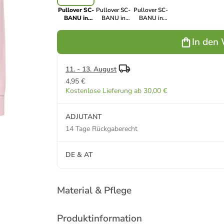
Pullover SC-
Pullover SC-
Pullover SC-
BANU in
BANU in
BANU in
4120 ROSE
6250
4470 DK.
WINDSURFER
RED
In den
11. - 13. August
4,95 €
Kostenlose Lieferung ab 30,00 €
ADJUTANT
14 Tage Rückgaberecht
DE & AT
Material & Pflege
Produktinformation