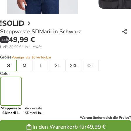
!SOLID
Steppweste SDMarii in Schwarz
49,99 €
-
44
%
UVP
:
89,99 €
*
inkl. MwSt.
Größe
Weniger als 10 verfügbar
S
M
L
XL
XXL
3XL
Color
Steppweste
Steppweste
SDMarii in
SDMarii in
Schwarz
Blau
Warum ändern sich die Preise?
In den Warenkorb für
49,99 €