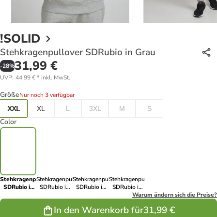
!SOLID
Stehkragenpullover SDRubio in Grau
31,99 €
-
28
%
UVP
:
44,99 €
*
inkl. MwSt.
Größe
Nur noch 3 verfügbar
XXL
XL
L
3XL
M
S
Color
Stehkragenpullover
Stehkragenpullover
Stehkragenpullover
Stehkragenpullover
SDRubio in
SDRubio in
SDRubio in
SDRubio in
Grau
Blau
Schwarz
Beige
Warum ändern sich die Preise?
In den Warenkorb für
31,99 €