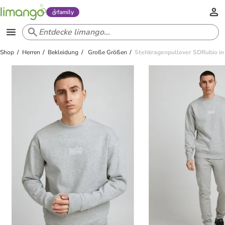
family
Shop
Herren
Bekleidung
Große Größen
Stehkragenpullover SDRubio in