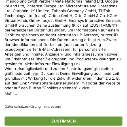
Kundenservice
Shop
Aktionen
Travel
limango.nl
limango.pl
* Streichpreise entsprechen der unverbindlichen Preisempfehlung des