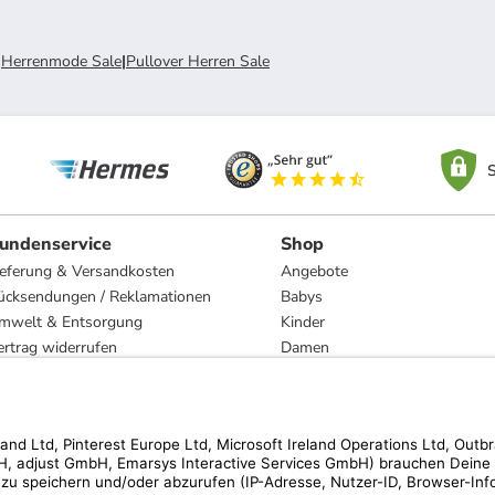
|
Herrenmode Sale
|
Pullover Herren Sale
S
undenservice
Shop
ieferung & Versandkosten
Angebote
ücksendungen / Reklamationen
Babys
mwelt & Entsorgung
Kinder
ertrag widerrufen
Damen
esetzliche Gewährleistung und Reparatur
Herren
Wohnen
Trachten
Marken