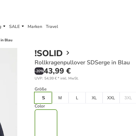
g
SALE
Marken
Travel
in Blau
!SOLID
Rollkragenpullover SDSerge in Blau
43,99 €
-
20
%
UVP
:
54,99 €
*
inkl. MwSt.
Größe
S
M
L
XL
XXL
3XL
Color