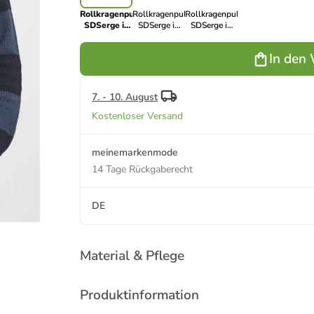
Rollkragenpullover
Rollkragenpullover
Rollkragenpullover
SDSerge in
SDSerge in
SDSerge in
Blau
Grau
Schwarz
In den
7. - 10. August
Kostenloser Versand
meinemarkenmode
14 Tage Rückgaberecht
DE
Material & Pflege
Produktinformation