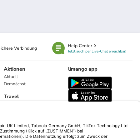
Help Center
ichere Verbindung
Jetzt auch per Live-Chat erreichbar!
Aktionen
limango app
Aktuell
Demnächst
Travel
Reiseangebote