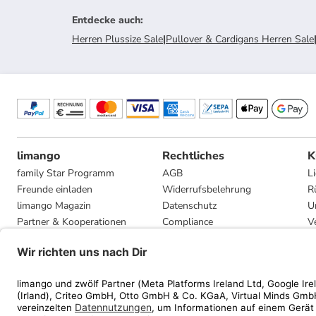
Entdecke auch
:
Herren Plussize Sale
|
Pullover & Cardigans Herren Sale
limango
Rechtliches
K
family Star Programm
AGB
L
Freunde einladen
Widerrufsbelehrung
R
limango Magazin
Datenschutz
U
Partner & Kooperationen
Compliance
V
Jobs
Impressum
G
Presse
Privatsphäre-Einstellungen
Mediadaten
Geschenkgutscheinbedingungen