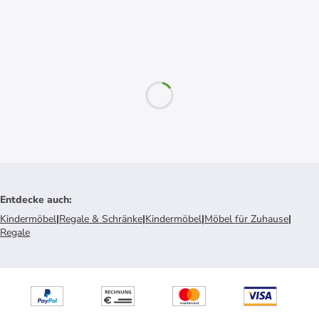
Entdecke auch
:
Kindermöbel
|
Regale & Schränke
|
Kindermöbel
|
Möbel für Zuhause
|
Regale