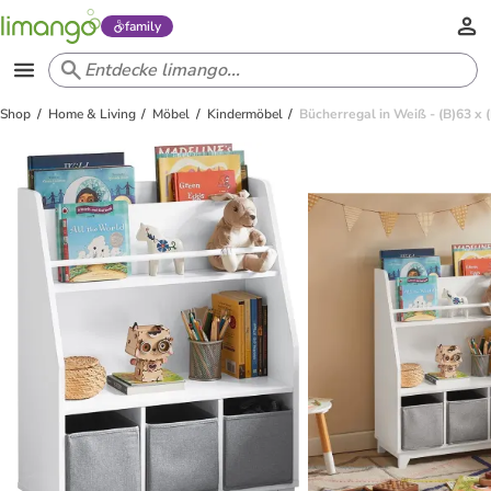
family
Shop
Home & Living
Möbel
Kindermöbel
Bücherregal in Weiß - (B)63 x 