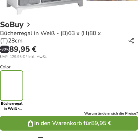
SoBuy
Bücherregal in Weiß - (B)63 x (H)80 x
(T)28cm
89,95 €
-
30
%
UVP
:
129,95 €
*
inkl. MwSt.
Color
Bücherregal
in Weiß -
(B)63 x
Warum ändern sich die Preise?
(H)80 x
In den Warenkorb für
89,95 €
(T)28cm