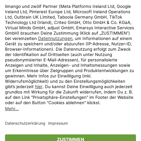
Rechtliches
Kundenservice
Shop
Aktionen
Travel
limango.nl
limango.pl