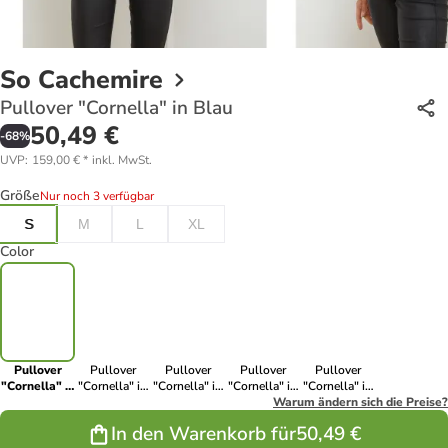
So Cachemire
Pullover "Cornella" in Blau
50,49 €
-
68
%
UVP
:
159,00 €
*
inkl. MwSt.
Größe
Nur noch 3 verfügbar
S
M
L
XL
Color
Pullover
Pullover
Pullover
Pullover
Pullover
"Cornella" in
"Cornella" in
"Cornella" in
"Cornella" in
"Cornella" in
Blau
Dunkelblau
Creme
Oliv
Warum ändern sich die Preise?
Grau
In den Warenkorb für
50,49 €