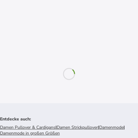
Entdecke auch
:
Damen Pullover & Cardigans
|
Damen Strickpullover
|
Damenmode
|
Damenmode in großen Größen