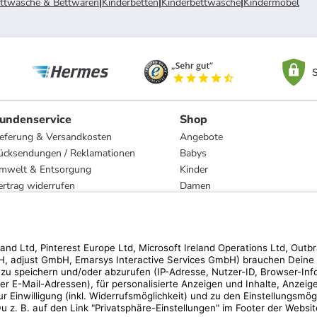
ttwäsche & Bettwaren
|
Kinderbetten
|
Kinderbettwäsche
|
Kindermöbel
S
undenservice
Shop
ieferung & Versandkosten
Angebote
ücksendungen / Reklamationen
Babys
mwelt & Entsorgung
Kinder
ertrag widerrufen
Damen
esetzliche Gewährleistung und Reparatur
Herren
Wohnen
Trachten
Marken