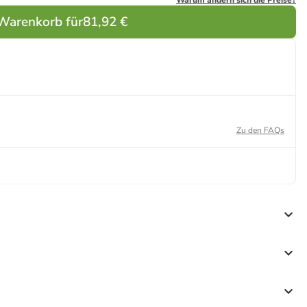
Warum ändern sich die Preise?
 Warenkorb für
81,92 €
Zu den FAQs