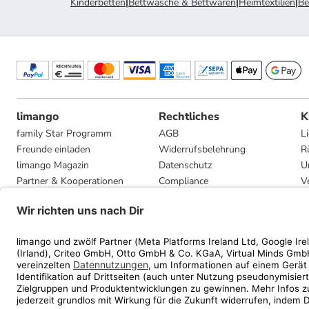
Kinderbetten
|
Bettwäsche & Bettwaren
|
Heimtextilien
|
Be
limango
Rechtliches
K
family Star Programm
AGB
L
Freunde einladen
Widerrufsbelehrung
R
limango Magazin
Datenschutz
U
Partner & Kooperationen
Compliance
V
Jobs
Impressum
G
Presse
Privatsphäre-Einstellungen
Mediadaten
Geschenkgutscheinbedingungen