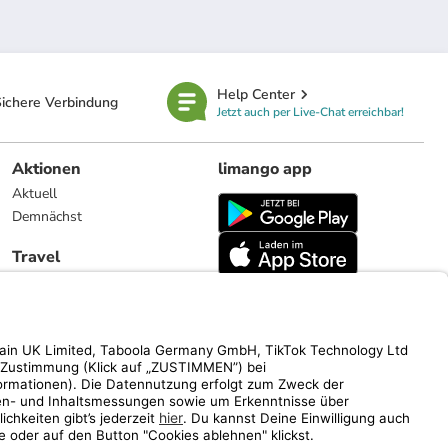
Help Center
ichere Verbindung
Jetzt auch per Live-Chat erreichbar!
Aktionen
limango app
Aktuell
Demnächst
Travel
Reiseangebote
limango.nl
limango.pl