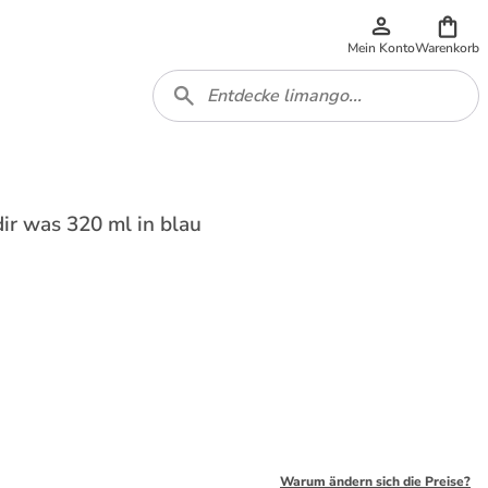
Mein Konto
Warenkorb
r was 320 ml in blau
Warum ändern sich die Preise?