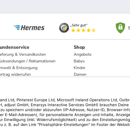
S
undenservice
Shop
ieferung & Versandkosten
Angebote
ücksendungen / Reklamationen
Babys
mwelt & Entsorgung
Kinder
ertrag widerrufen
Damen
esetzliche Gewährleistung und Reparatur
Herren
Wohnen
Trachten
Marken