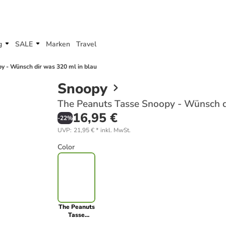
g
SALE
Marken
Travel
y - Wünsch dir was 320 ml in blau
Snoopy
The Peanuts Tasse Snoopy - Wünsch di
16,95 €
-
22
%
UVP
:
21,95 €
*
inkl. MwSt.
Color
The Peanuts
Tasse
Snoopy -