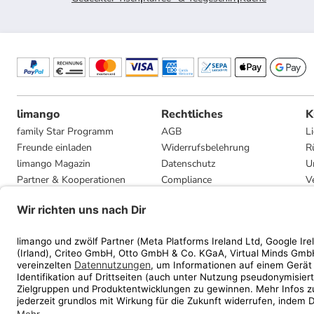
limango
Rechtliches
K
family Star Programm
AGB
L
Freunde einladen
Widerrufsbelehrung
R
limango Magazin
Datenschutz
U
Partner & Kooperationen
Compliance
V
Jobs
Impressum
G
Presse
Privatsphäre-Einstellungen
Mediadaten
Geschenkgutscheinbedingungen