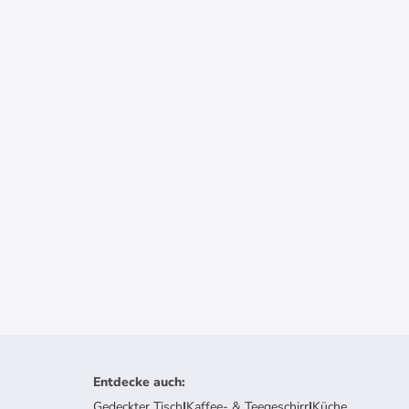
Entdecke auch
:
Gedeckter Tisch
|
Kaffee- & Teegeschirr
|
Küche