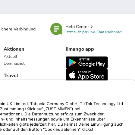
Help Center
ichere Verbindung
Jetzt auch per Live-Chat erreichbar!
Aktionen
limango app
Aktuell
Demnächst
Travel
Reiseangebote
limango.nl
limango.pl