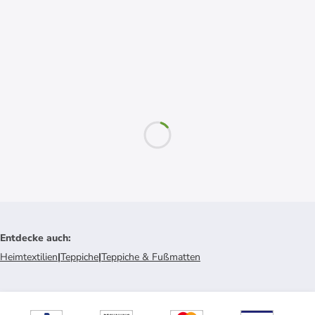
Entdecke auch
:
Heimtextilien
|
Teppiche
|
Teppiche & Fußmatten