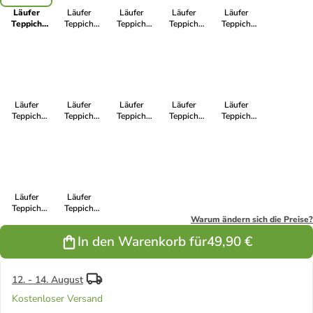
Läufer
Läufer
Läufer
Läufer
Läufer
Teppich
Teppich
Teppich
Teppich
Teppich
Bentzon
Bentzon
Bentzon
Bentzon
Bentzon
Flachgewebe
Flachgewebe
Flachgewebe
Flachgewebe
Flachgewebe
in Antraciet
in Antraciet
in Antraciet
in Antraciet
in Braun
Läufer
Läufer
Läufer
Läufer
Läufer
Teppich
Teppich
Teppich
Teppich
Teppich
Bentzon
Bentzon
Bentzon
Bentzon
Bentzon
Flachgewebe
Flachgewebe
Flachgewebe
Flachgewebe
Flachgewebe
in Antraciet
in Antraciet
in Antraciet
in Sand
in Karamell
Läufer
Läufer
Teppich
Teppich
Bentzon
Bentzon
Warum ändern sich die Preise?
Flachgewebe
Flachgewebe
In den Warenkorb für
49,90 €
in Grau Blau
in Antraciet
12. - 14. August
Kostenloser Versand