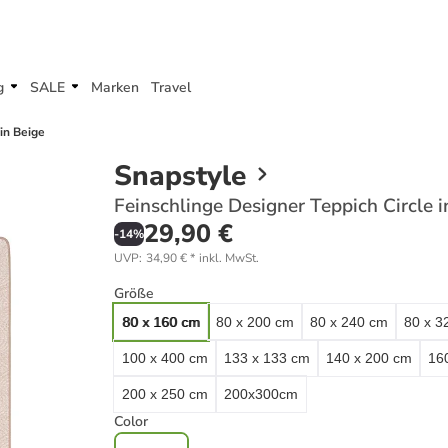
g
SALE
Marken
Travel
in Beige
Snapstyle
Feinschlinge Designer Teppich Circle i
29,90 €
-
14
%
UVP
:
34,90 €
*
inkl. MwSt.
Größe
80 x 160 cm
80 x 200 cm
80 x 240 cm
80 x 3
100 x 400 cm
133 x 133 cm
140 x 200 cm
16
200 x 250 cm
200x300cm
Color