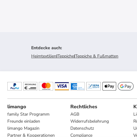
Entdecke auch
:
Heimtextilien
|
Teppiche
|
Teppiche & Fußmatten
limango
Rechtliches
K
family Star Programm
AGB
L
Freunde einladen
Widerrufsbelehrung
R
limango Magazin
Datenschutz
U
Partner & Kooperationen
Compliance
V