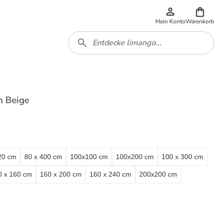
Mein Konto
Warenkorb
n Beige
20 cm
80 x 400 cm
100x100 cm
100x200 cm
100 x 300 cm
0 x 160 cm
160 x 200 cm
160 x 240 cm
200x200 cm