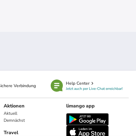
Help Center
ichere Verbindung
Jetzt auch per Live-Chat erreichbar!
Aktionen
limango app
Aktuell
Demnächst
Travel