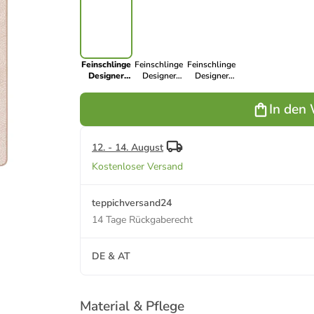
Feinschlinge
Feinschlinge
Feinschlinge
Designer
Designer
Designer
Teppich
Teppich
Teppich
Circle in
Circle in
Circle in Grau
In den
Beige
Schwarz
12. - 14. August
Kostenloser Versand
teppichversand24
14 Tage Rückgaberecht
DE & AT
Material & Pflege