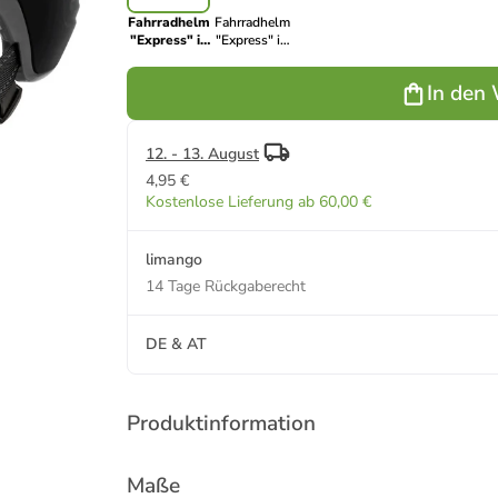
Fahrradhelm
Fahrradhelm
"Express" in
"Express" in
Schwarz
Grau
In den
12. - 13. August
4,95 €
Kostenlose Lieferung ab 60,00 €
limango
14 Tage Rückgaberecht
DE & AT
Produktinformation
Maße