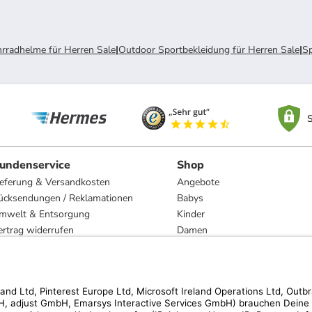
rradhelme für Herren Sale
|
Outdoor Sportbekleidung für Herren Sale
|
Sp
S
undenservice
Shop
ieferung & Versandkosten
Angebote
ücksendungen / Reklamationen
Babys
mwelt & Entsorgung
Kinder
ertrag widerrufen
Damen
esetzliche Gewährleistung und Reparatur
Herren
Wohnen
Trachten
Marken