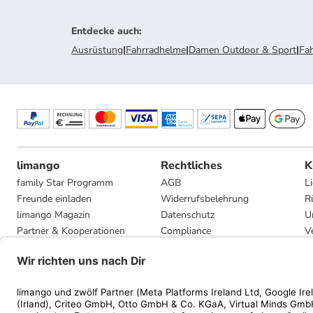
Entdecke auch
:
Ausrüstung
|
Fahrradhelme
|
Damen Outdoor & Sport
|
Fah
limango
Rechtliches
K
family Star Programm
AGB
L
Freunde einladen
Widerrufsbelehrung
R
limango Magazin
Datenschutz
U
Partner & Kooperationen
Compliance
V
Jobs
Impressum
G
Presse
Privatsphäre-Einstellungen
Mediadaten
Geschenkgutscheinbedingungen