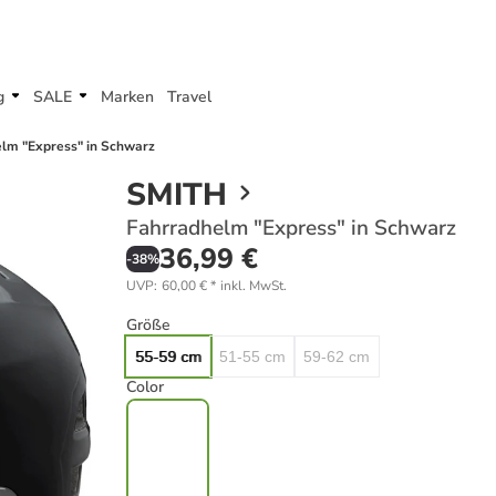
g
SALE
Marken
Travel
lm "Express" in Schwarz
SMITH
Fahrradhelm "Express" in Schwarz
36,99 €
-
38
%
UVP
:
60,00 €
*
inkl. MwSt.
Größe
55-59 cm
51-55 cm
59-62 cm
Color