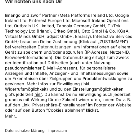
Rechtliches
Kundenservice
Shop
Aktionen
Travel
limango.nl
limango.pl