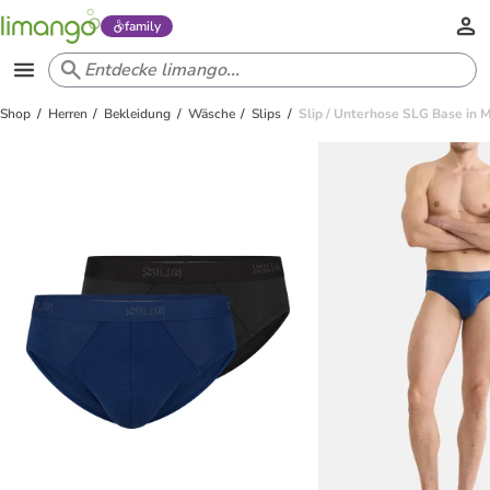
family
Shop
Herren
Bekleidung
Wäsche
Slips
Slip / Unterhose SLG Base in M