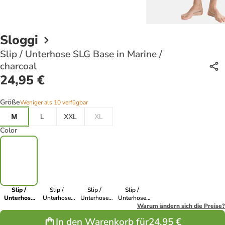
Sloggi
Slip / Unterhose SLG Base in Marine /
charcoal
24,95 €
Größe
Weniger als 10 verfügbar
M
L
XXL
XL
Color
Slip /
Slip /
Slip /
Slip /
Unterhose
Unterhose
Unterhose
Unterhose
SLG Base in
SLG Base in
SLG Base in
SLG Base in
Warum ändern sich die Preise?
Marine /
Charcoal
Marine /
Shiver
In den Warenkorb für
24,95 €
charcoal
shiver