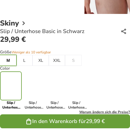
Skiny
Slip / Unterhose Basic in Schwarz
29,99 €
Größe
Weniger als 10 verfügbar
M
L
XL
XXL
S
Color
Slip /
Slip /
Slip /
Slip /
Unterhose
Unterhose
Unterhose
Unterhose
Basic in
Basic in Silver
Basic in Weiß
Basic in Navy
Warum ändern sich die Preise?
Schwarz
melange
In den Warenkorb für
29,99 €