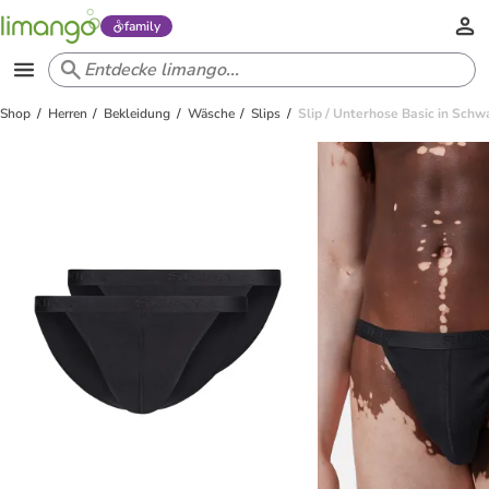
family
Shop
Herren
Bekleidung
Wäsche
Slips
Slip / Unterhose Basic in Schw