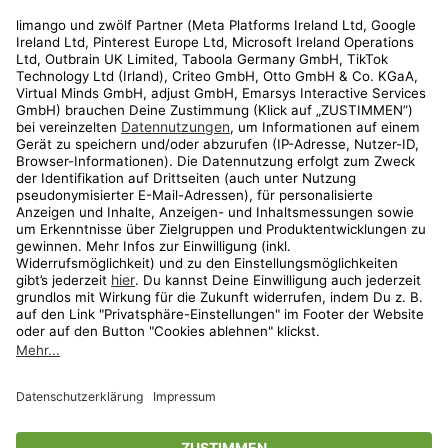
Rechtliches
Kundenservice
Shop
Aktionen
Travel
limango.nl
limango.pl