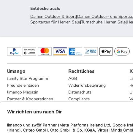
Entdecke auch
:
Damen Outdoor & Sport
|
Damen Outdoor- und Sports
Sportarten für Herren Sale
|
Turnschuhe Herren Sale
|
Her
limango
Rechtliches
K
family Star Programm
AGB
L
Freunde einladen
Widerrufsbelehrung
R
limango Magazin
Datenschutz
U
Partner & Kooperationen
Compliance
V
Jobs
Impressum
G
Presse
Privatsphäre-Einstellungen
Mediadaten
Geschenkgutscheinbedingungen