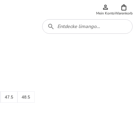
Mein Konto
Warenkorb
47.5
48.5