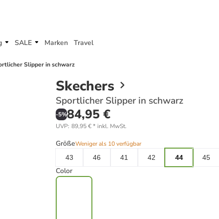
g
SALE
Marken
Travel
rtlicher Slipper in schwarz
Skechers
Sportlicher Slipper in schwarz
84,95 €
-
5
%
UVP
:
89,95 €
*
inkl. MwSt.
Größe
Weniger als 10 verfügbar
43
46
41
42
44
45
Color