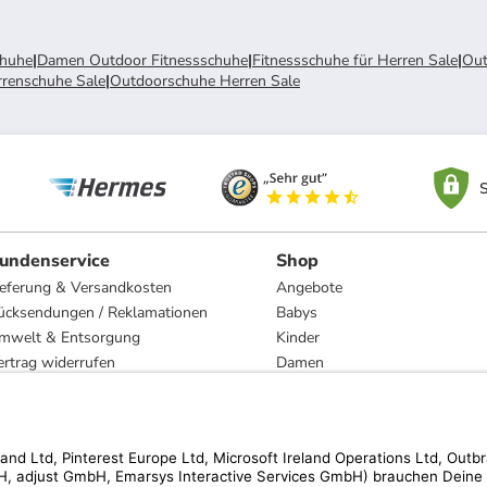
chuhe
|
Damen Outdoor Fitnessschuhe
|
Fitnessschuhe für Herren Sale
|
Out
renschuhe Sale
|
Outdoorschuhe Herren Sale
S
undenservice
Shop
ieferung & Versandkosten
Angebote
ücksendungen / Reklamationen
Babys
mwelt & Entsorgung
Kinder
ertrag widerrufen
Damen
esetzliche Gewährleistung und Reparatur
Herren
Wohnen
Trachten
Marken