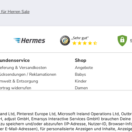
 für Herren Sale
S
undenservice
Shop
ieferung & Versandkosten
Angebote
ücksendungen / Reklamationen
Babys
mwelt & Entsorgung
Kinder
ertrag widerrufen
Damen
esetzliche Gewährleistung und Reparatur
Herren
Wohnen
Trachten
Marken