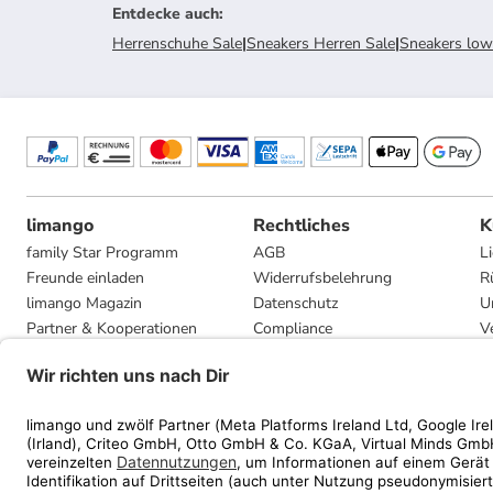
Entdecke auch
:
Herrenschuhe Sale
|
Sneakers Herren Sale
|
Sneakers low
limango
Rechtliches
K
family Star Programm
AGB
L
Freunde einladen
Widerrufsbelehrung
R
limango Magazin
Datenschutz
U
Partner & Kooperationen
Compliance
V
Jobs
Impressum
G
Presse
Privatsphäre-Einstellungen
Mediadaten
Geschenkgutscheinbedingungen