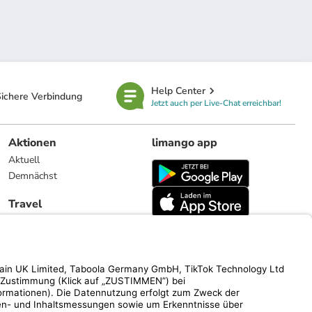
Help Center
ichere Verbindung
Jetzt auch per Live-Chat erreichbar!
Aktionen
limango app
Aktuell
Demnächst
Travel
Reiseangebote