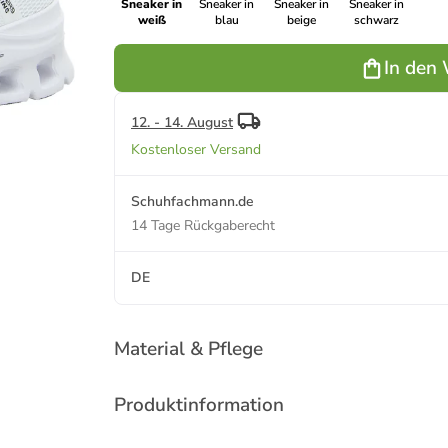
Sneaker in
Sneaker in
Sneaker in
Sneaker in
weiß
blau
beige
schwarz
In den
12. - 14. August
Kostenloser Versand
Schuhfachmann.de
14 Tage Rückgaberecht
DE
Material & Pflege
Produktinformation