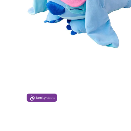
family
rabatt