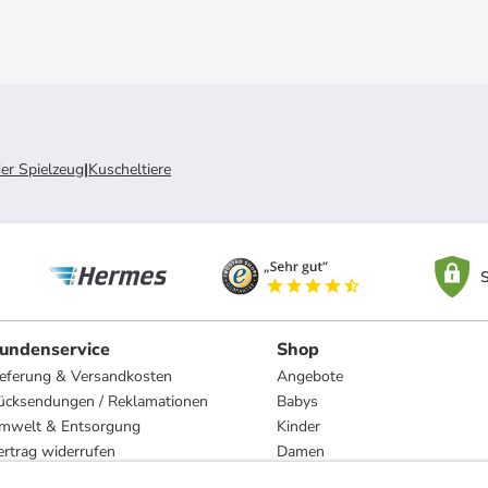
er Spielzeug
|
Kuscheltiere
S
undenservice
Shop
ieferung & Versandkosten
Angebote
ücksendungen / Reklamationen
Babys
mwelt & Entsorgung
Kinder
ertrag widerrufen
Damen
esetzliche Gewährleistung und Reparatur
Herren