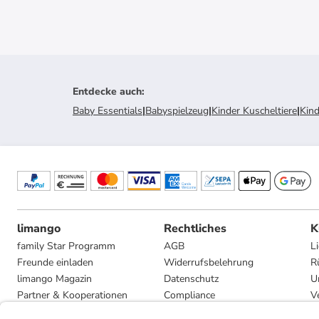
Entdecke auch
:
Baby Essentials
|
Babyspielzeug
|
Kinder Kuscheltiere
|
Kind
limango
Rechtliches
K
family Star Programm
AGB
L
Freunde einladen
Widerrufsbelehrung
R
limango Magazin
Datenschutz
U
Partner & Kooperationen
Compliance
V
Jobs
Impressum
G