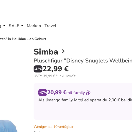
g
SALE
Marken
Travel
tch" in Hellblau - ab Geburt
Simba
Plüschfigur "Disney Snuglets Wellbein
22,99 €
-
42
%
UVP
:
39,99 €
*
inkl. MwSt.
20,99 €
mit
family
-47%
Als
limango family
Mitglied sparst du 2,00 € bei d
Weniger als 10 verfügbar