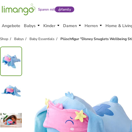
Sparen mit
family
Angebote
Babys
Kinder
Damen
Herren
Home & Livin
family
rabatt
Shop
Babys
Baby Essentials
Plüschfigur "Disney Snuglets Wellbeing Sti