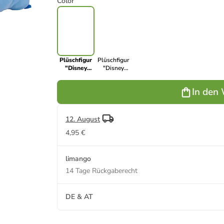
Color
Plüschfigur
Plüschfigur
"Disney
"Disney
Snuglets
Snuglets
Wellbeing
Wellbeing
In den
Stitch" in
Pooh" in
Hellblau - ab
Orange - ab
Geburt
Geburt -
(L)40 cm
12. August
4,95 €
limango
14 Tage Rückgaberecht
DE & AT